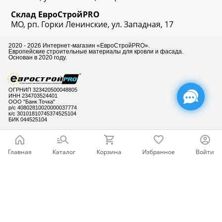
Склад
ЕвроСтрой
PRO
МО, рп. Горки Ленинские, ул. Западная, 17
2020 - 2026 Интернет-магазин «ЕвроСтройPRO».
Европейские строительные материалы для кровли и фасада.
Основан в 2020 году.
ОГРНИП 323420500048805
ИНН 234703524401
ООО "Банк Точка"
р/с 40802810020000037774
к/с 30101810745374525104
БИК 044525104
Главная
Каталог
Корзина
Избранное
Войти
Готовы ответить
на Ваши вопросы
Ваш город - Москва,
угадали?