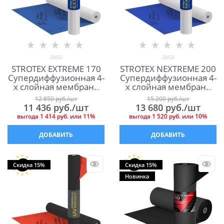
2052
2053
STROTEX EXTREME 170
STROTEX NEXTREME 200
Супердиффузионная 4-
Супердиффузионная 4-
х слойная мембрана
х слойная мембрана
для кровли и фасада
для кровли
12 850
 руб./шт
15 200
 руб./шт
11 436
 руб./шт
13 680
 руб./шт
выгода
1 414 руб.
или
11%
выгода
1 520 руб.
или
10%
ДОБАВИТЬ
ДОБАВИТЬ
Скидка 15%
Скидка 15%
Новинка