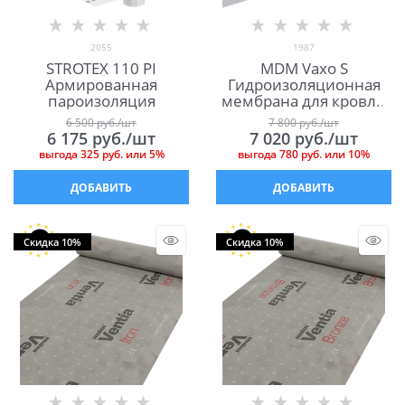
2055
1987
STROTEX 110 PI
MDM Vaxo S
Армированная
Гидроизоляционная
пароизоляция
мембрана для кровли
МДМ Ваксо С
6 500
 руб./шт
7 800
 руб./шт
6 175
 руб./шт
7 020
 руб./шт
выгода
325 руб.
или
5%
выгода
780 руб.
или
10%
ДОБАВИТЬ
ДОБАВИТЬ
Скидка 10%
Скидка 10%