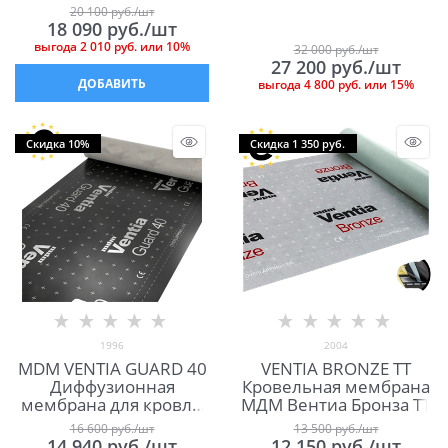
МДМ Вентиа Титаниум
МДМ Вентиа Кью ТТ
20 100
 руб./шт
Плюс ТТ
18 090
 руб./шт
выгода
2 010 руб.
или
10%
32 000
 руб./шт
27 200
 руб./шт
ДОБАВИТЬ
выгода
4 800 руб.
или
15%
Скидка 10%
Скидка 1 350 руб.
1996
2004
MDM VENTIA GUARD 40
VENTIA BRONZE TT
Диффузионная
Кровельная мембрана
мембрана для кровли
МДМ Вентиа Бронза ТТ
МДМ Вентиа Гуард 40
16 600
 руб./шт
13 500
 руб./шт
14 940
 руб./шт
12 150
 руб./шт