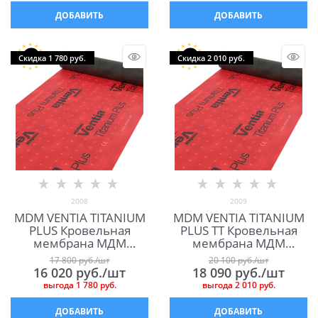
ДОБАВИТЬ
ДОБАВИТЬ
Скидка 1 780 руб.
Скидка 2 010 руб.
2008
2009
MDM VENTIA TITANIUM
MDM VENTIA TITANIUM
PLUS Кровельная
PLUS ТТ Кровельная
мембрана МДМ
мембрана МДМ
Вентиа Титаниум Плюс
Вентиа Титаниум Плюс
17 800
 руб./шт
20 100
 руб./шт
ТТ
16 020
 руб./шт
18 090
 руб./шт
выгода
1 780 руб.
выгода
2 010 руб.
ДОБАВИТЬ
ДОБАВИТЬ