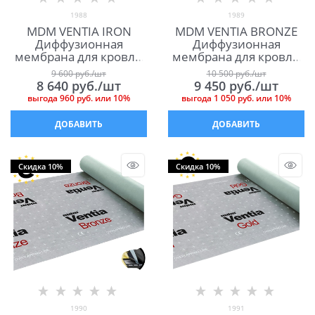
1988
1989
MDM VENTIA IRON
MDM VENTIA BRONZE
Диффузионная
Диффузионная
мембрана для кровли
мембрана для кровли
МДМ Вентиа Айрон
МДМ Вентиа Бронза
9 600
 руб./шт
10 500
 руб./шт
8 640
 руб./шт
9 450
 руб./шт
выгода
960 руб.
или
10%
выгода
1 050 руб.
или
10%
ДОБАВИТЬ
ДОБАВИТЬ
Скидка 10%
Скидка 10%
1990
1991