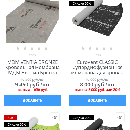
Скидка 20%
2003
1928
MDM VENTIA BRONZE
Eurovent CLASSIC
Кровельная мембрана
Супердиффузионная
МДМ Вентиа Бронза
мембрана для кровли
и фасада Евровент
10 500
 руб./шт
10 000
 руб./шт
Классик
9 450
 руб./шт
8 000
 руб./шт
выгода
1 050 руб.
выгода
2 000 руб.
или
20%
ДОБАВИТЬ
ДОБАВИТЬ
Хит
Скидка 20%
Скидка 20%