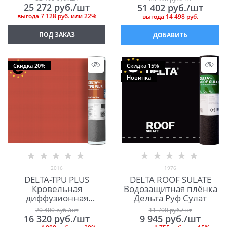
Дельта Трела Плюс
25 272
 руб./шт
51 402
 руб./шт
выгода
7 128 руб.
или
22%
выгода
14 498 руб.
ПОД ЗАКАЗ
ДОБАВИТЬ
Скидка 20%
Скидка 15%
Новинка
2016
1976
DELTA-TPU PLUS
DELTA ROOF SULATE
Кровельная
Водозащитная плёнка
диффузионная
Дельта Руф Сулат
мембрана Дельта ТПУ
20 400
 руб./шт
11 700
 руб./шт
Плюс
16 320
 руб./шт
9 945
 руб./шт