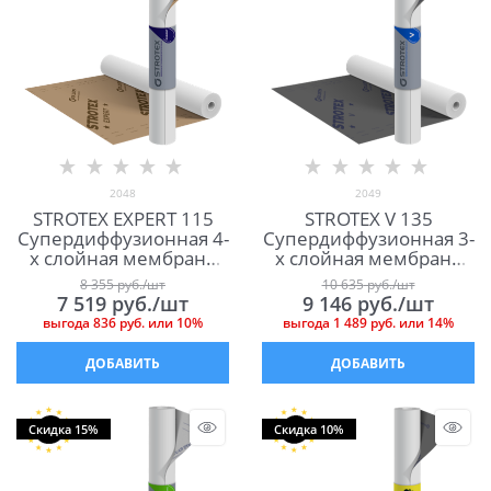
2048
2049
STROTEX EXPERT 115
STROTEX V 135
Cупердиффузионная 4-
Супердиффузионная 3-
х слойная мембрана
х слойная мембрана
для кровли и фасада
для кровли и фасада
8 355
 руб./шт
10 635
 руб./шт
7 519
 руб./шт
9 146
 руб./шт
выгода
836 руб.
или
10%
выгода
1 489 руб.
или
14%
ДОБАВИТЬ
ДОБАВИТЬ
Скидка 15%
Скидка 10%