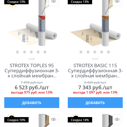
Скидка 13%
Скидка 13%
2046
2047
STROTEX TOPLES 95
STROTEX BASIC 115
Супердиффузионная 3-
Супердиффузионная 3-
х слойная мембрана
х слойная мембрана
для кровли и фасада
для кровли и фасада
7 498
 руб./шт
8 440
 руб./шт
6 523
 руб./шт
7 343
 руб./шт
выгода
975 руб.
или
13%
выгода
1 097 руб.
или
13%
ДОБАВИТЬ
ДОБАВИТЬ
Скидка 10%
Скидка 14%