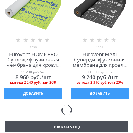
1930
1931
Eurovent HOME PRO
Eurovent MAXI
Супердиффузионная
Супердиффузионная
мембрана для кровли
мембрана для кровли
и фасада Евровент
Евровент Макси
11 200
 руб./шт
11 550
 руб./шт
Хоум Про
8 960
 руб./шт
9 240
 руб./шт
выгода
2 240 руб.
или
20%
выгода
2 310 руб.
или
20%
ДОБАВИТЬ
ДОБАВИТЬ
ПОКАЗАТЬ ЕЩЕ