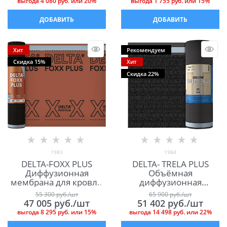
выгода
4 080 руб.
или
20%
выгода
1 755 руб.
или
15%
ДОБАВИТЬ
ДОБАВИТЬ
Хит
Рекомендуем
Скидка 15%
Хит
Скидка 22%
1983
1984
DELTA-FOXX PLUS
DELTA- TRELA PLUS
Диффузионная
Объёмная
мембрана для кровли
диффузионная
(пологих скатов)
мембрана для
55 300
 руб./шт
65 900
 руб./шт
Дельта Фокс Плюс
фальцевой кровли
47 005
 руб./шт
51 402
 руб./шт
Дельта Трела Плюс
выгода
8 295 руб.
или
15%
выгода
14 498 руб.
или
22%