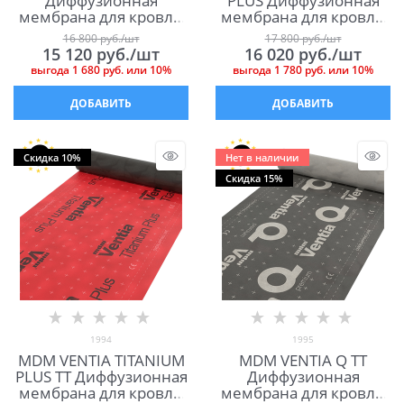
Диффузионная
PLUS Диффузионная
мембрана для кровли
мембрана для кровли
МДМ Вентиа Голд ТТ
МДМ Вентиа Титаниум
16 800
 руб./шт
17 800
 руб./шт
Плюс
15 120
 руб./шт
16 020
 руб./шт
выгода
1 680 руб.
или
10%
выгода
1 780 руб.
или
10%
ДОБАВИТЬ
ДОБАВИТЬ
Скидка 10%
Нет в наличии
Скидка 15%
1994
1995
MDM VENTIA TITANIUM
MDM VENTIA Q TT
PLUS ТТ Диффузионная
Диффузионная
мембрана для кровли
мембрана для кровли