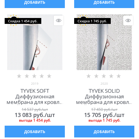
ДОБАВИТЬ
ДОБАВИТЬ
Скидка 1 454 руб.
Скидка 1 745 руб.
2019
2020
TYVEK SOFT
TYVEK SOLID
Диффузионная
Диффузионная
мембрана для кровли
мембрана для кровли
ТАЙВЕК СОФТ 75м2
ТАЙВЕК СОЛИД 75м2
14 537
 руб./шт
17 450
 руб./шт
13 083
 руб./шт
15 705
 руб./шт
выгода
1 454 руб.
выгода
1 745 руб.
ДОБАВИТЬ
ДОБАВИТЬ