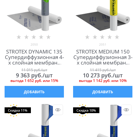
2050
2051
STROTEX DYNAMIC 135
STROTEX MEDIUM 150
Супердиффузионная 4-
Супердиффузионная 3-
х слойная мембрана
х слойная мембрана
для кровли и фасада
для кровли и фасада
11 015
 руб./шт
11 415
 руб./шт
9 363
 руб./шт
10 273
 руб./шт
выгода
1 652 руб.
или
15%
выгода
1 142 руб.
или
10%
ДОБАВИТЬ
ДОБАВИТЬ
Скидка 11%
Скидка 10%