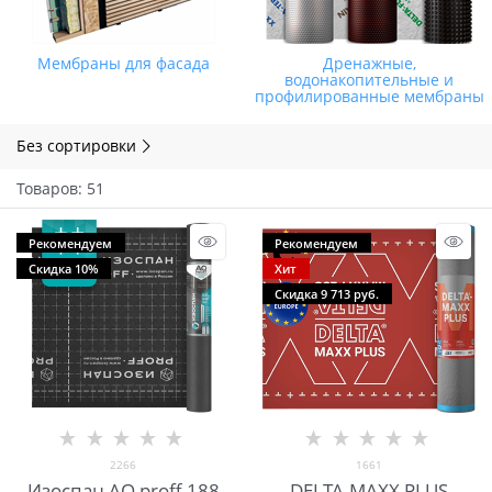
Мембраны для фасада
Дренажные,
водонакопительные и
профилированные мембраны
Без сортировки
Товаров: 51
Рекомендуем
Рекомендуем
Скидка 10%
Хит
Скидка 9 713 руб.
2266
1661
Изоспан AQ proff 188
DELTA-MAXX PLUS