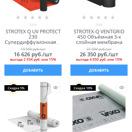
2054
2064
STROTEX Q UV PROTECT
STROTEX-Q VENTGRID
230
450 Объёмная 3-х
Супердиффузионная 4-
слойная мембрана
х слойная мембрана
19 560
 руб./шт
31 000
 руб./шт
для кровли
16 626
 руб./шт
26 350
 руб./шт
выгода
2 934 руб.
или
15%
выгода
4 650 руб.
или
15%
ДОБАВИТЬ
ДОБАВИТЬ
Скидка 5%
Скидка 10%