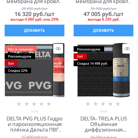
мембрана для кровли
мембрана для кровли
и фасада Дельта ТПУ
(пологих скатов)
20 400
 руб./шт
55 300
 руб./шт
Плюс
Дельта Фокс Плюс
16 320
 руб./шт
47 005
 руб./шт
выгода
4 080 руб.
или
20%
выгода
8 295 руб.
ДОБАВИТЬ
ДОБАВИТЬ
Нет в наличии
Рекомендуем
Рекомендуем
Хит
Хит
Скидка 14 498 руб.
Скидка 22%
1670
1664
DELTA PVG PLUS Гидро
DELTA- TRELA PLUS
и пароизоляционная
Объёмная
плёнка Дельта ПВГ
диффузионная
Плюс
мембрана для кровли
32 400
 руб./шт
65 900
 руб./шт