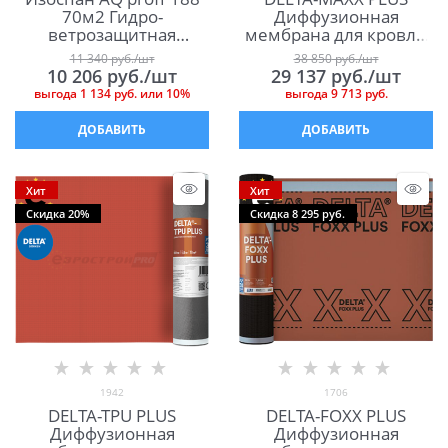
70м2 Гидро-
Диффузионная
ветрозащитная
мембрана для кровли
паропроницаемая
и фасада Дельта Макс
11 340
 руб./шт
38 850
 руб./шт
усиленная мембрана
Плюс
10 206
 руб./шт
29 137
 руб./шт
выгода
1 134 руб.
или
10%
выгода
9 713 руб.
ДОБАВИТЬ
ДОБАВИТЬ
Хит
Хит
Скидка 20%
Скидка 8 295 руб.
1942
1706
DELTA-TPU PLUS
DELTA-FOXX PLUS
Диффузионная
Диффузионная