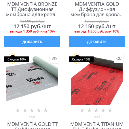
MDM VENTIA BRONZE
MDM VENTIA GOLD
TT Диффузионная
Диффузионная
мембрана для кровли
мембрана для кровли
МДМ Вентиа Бронза ТТ
МДМ Вентиа Голд
13 500
 руб./шт
13 500
 руб./шт
12 150
 руб./шт
12 150
 руб./шт
выгода
1 350 руб.
или
10%
выгода
1 350 руб.
или
10%
ДОБАВИТЬ
ДОБАВИТЬ
Скидка 10%
Скидка 10%
1992
1993
MDM VENTIA GOLD TT
MDM VENTIA TITANIUM