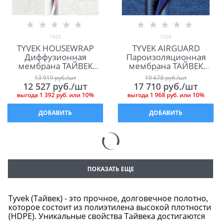
1925
1926
TYVEK HOUSEWRAP
TYVEK AIRGUARD
Диффузионная
Пароизоляционная
мембрана ТАЙВЕК
мембрана ТАЙВЕК
ХАУСРЭП
ЭЙРГАРД
13 919
 руб./шт
19 678
 руб./шт
12 527
 руб./шт
17 710
 руб./шт
выгода
1 392 руб.
или
10%
выгода
1 968 руб.
или
10%
ДОБАВИТЬ
ДОБАВИТЬ
ПОКАЗАТЬ ЕЩЕ
Tyvek (Тайвек) - это прочное, долговечное полотно,
которое состоит из полиэтилена высокой плотности
(HDPE). Уникальные свойства Тайвека достигаются