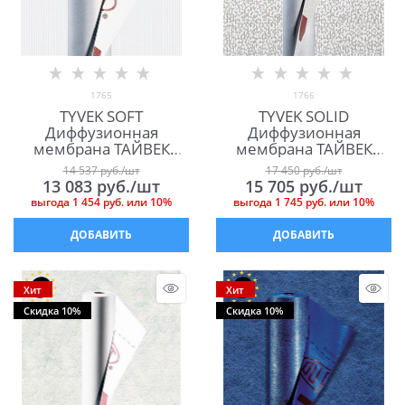
1765
1766
TYVEK SOFT
TYVEK SOLID
Диффузионная
Диффузионная
мембрана ТАЙВЕК
мембрана ТАЙВЕК
СОФТ
СОЛИД
14 537
 руб./шт
17 450
 руб./шт
13 083
 руб./шт
15 705
 руб./шт
выгода
1 454 руб.
или
10%
выгода
1 745 руб.
или
10%
ДОБАВИТЬ
ДОБАВИТЬ
Хит
Хит
Скидка 10%
Скидка 10%