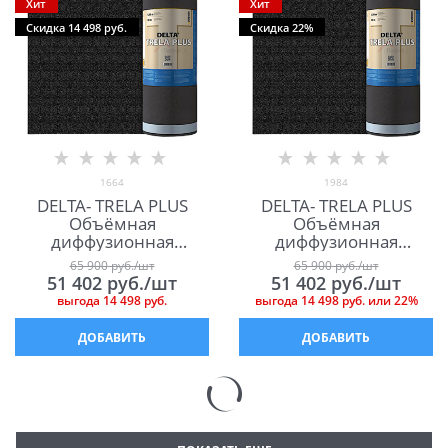
Хит
Хит
Скидка 14 498 руб.
Скидка 22%
1664
1984
DELTA- TRELA PLUS
DELTA- TRELA PLUS
Объёмная
Объёмная
диффузионная
диффузионная
мембрана для кровли
мембрана для
65 900
 руб./шт
65 900
 руб./шт
Дельта Трела Плюс
фальцевой кровли
51 402
 руб./шт
51 402
 руб./шт
Дельта Трела Плюс
выгода
14 498 руб.
выгода
14 498 руб.
или
22%
ДОБАВИТЬ
ДОБАВИТЬ