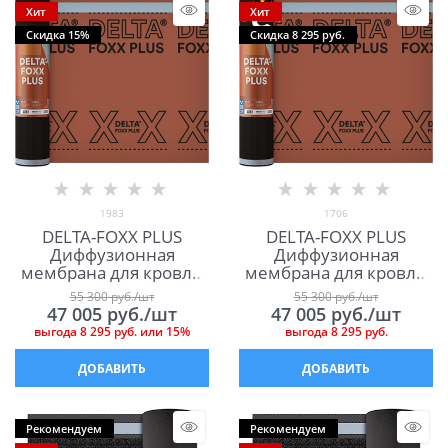
Хит
Хит
Скидка 15%
Скидка 8 295 руб.
1983
1706
DELTA-FOXX PLUS
DELTA-FOXX PLUS
Диффузионная
Диффузионная
мембрана для кровли
мембрана для кровли
(пологих скатов)
(пологих скатов)
55 300
 руб./шт
55 300
 руб./шт
Дельта Фокс Плюс
Дельта Фокс Плюс
47 005
 руб./шт
47 005
 руб./шт
выгода
8 295 руб.
или
15%
выгода
8 295 руб.
ДОБАВИТЬ
ДОБАВИТЬ
Рекомендуем
Рекомендуем