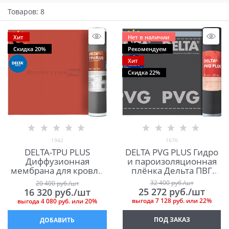
Товаров: 8
Хит
Нет в наличии
Скидка 20%
Рекомендуем
Хит
Скидка 22%
1942
1670
DELTA-TPU PLUS
DELTA PVG PLUS Гидро
Диффузионная
и пароизоляционная
мембрана для кровли
плёнка Дельта ПВГ
и фасада Дельта ТПУ
Плюс
32 400
 руб./шт
20 400
 руб./шт
Плюс
25 272
 руб./шт
16 320
 руб./шт
выгода
7 128 руб.
или
22%
выгода
4 080 руб.
или
20%
ПОД ЗАКАЗ
ДОБАВИТЬ