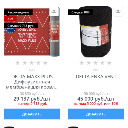
Рекомендуем
Скидка 10%
Хит
Скидка 9 713 руб.
1661
1909
DELTA-MAXX PLUS
DELTA-ENKA VENT
Диффузионная
мембрана для кровли
и фасада Дельта Макс
38 850
 руб./шт
50 000
 руб./шт
Плюс
29 137
 руб./шт
45 000
 руб./шт
выгода
9 713 руб.
выгода
5 000 руб.
или
10%
ДОБАВИТЬ
ДОБАВИТЬ