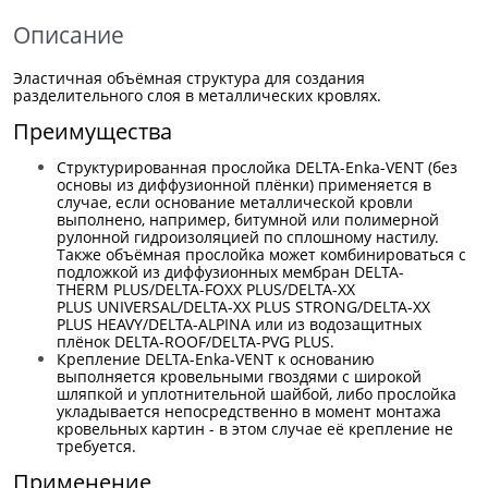
Описание
Эластичная объёмная структура для создания
разделительного слоя в металлических кровлях.
Преимущества
Структурированная прослойка DELTA-Enka-VENT (без
основы из диффузионной плёнки) применяется в
случае, если основание металлической кровли
выполнено, например, битумной или полимерной
рулонной гидроизоляцией по сплошному настилу.
Также объёмная прослойка может комбинироваться с
подложкой из диффузионных мембран
DELTA-
THERM PLUS
/
DELTA-FOXX PLUS
/
DELTA-XX
PLUS UNIVERSAL
/
DELTA-XX PLUS STRONG
/
DELTA-XX
PLUS HEAVY
/
DELTA-ALPINA
или из водозащитных
плёнок
DELTA-ROOF
/
DELTA-PVG PLUS
.
Крепление DELTA-Enka-VENT к основанию
выполняется кровельными гвоздями с широкой
шляпкой и уплотнительной шайбой, либо прослойка
укладывается непосредственно в момент монтажа
кровельных картин - в этом случае её крепление не
требуется.
Применение