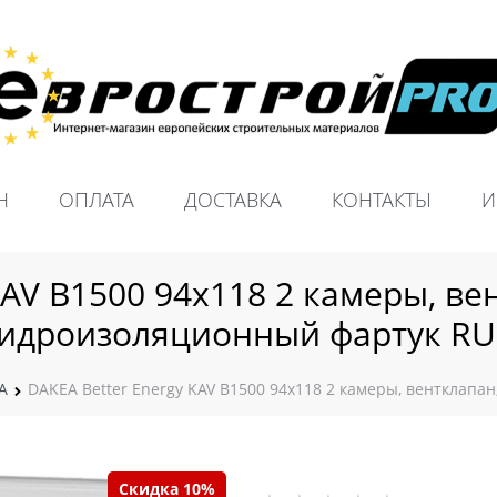
Н
ОПЛАТА
ДОСТАВКА
КОНТАКТЫ
И
KAV B1500 94х118 2 камеры, вен
идроизоляционный фартук R
A
DAKEA Better Energy KAV B1500 94х118 2 камеры, вентклапа
Скидка 10%