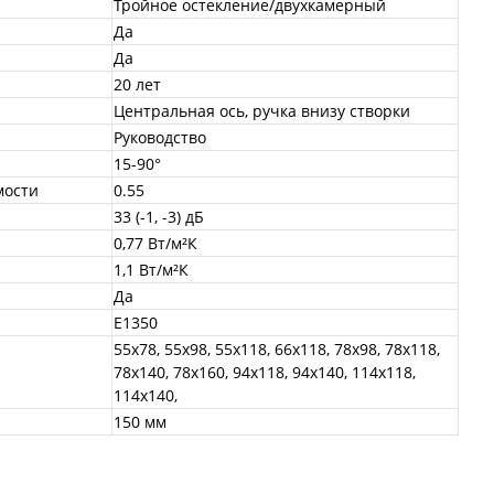
Тройное остекление/двухкамерный
Да
Да
20 лет
Центральная ось, ручка внизу створки
Руководство
15-90°
мости
0.55
33 (-1, -3) дБ
0,77 Вт/м²К
1,1 Вт/м²К
Да
E1350
55x78, 55x98, 55x118, 66x118, 78x98, 78x118,
78х140, 78х160, 94x118, 94х140, 114х118,
114х140,
150 мм