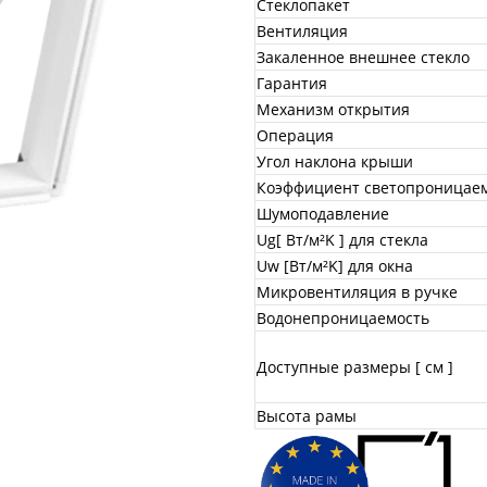
Стеклопакет
Вентиляция
Закаленное внешнее стекло
Гарантия
Механизм открытия
Операция
Угол наклона крыши
Коэффициент светопроницае
Шумоподавление
Ug[ Вт/м²K ] для стекла
Uw [Вт/м²K] для окна
Микровентиляция в ручке
Водонепроницаемость
Доступные размеры [ см ]
Высота рамы