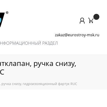
zakaz@eurostroy-msk.ru
НФОРМАЦИОННЫЙ РАЗДЕЛ
тклапан, ручка снизу,
UC
н, ручка снизу, гидроизоляционный фартук RUC