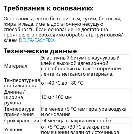
Требования к основанию:
Основание должно быть чистым, сухим, без пыли,
жира и льда, иметь достаточную несущую
способность. Если основание не достаточно
прочное, его необходимо обработать грунтовкой/
клеем
DELTA-EASYFIXX
.
Технические данные
Эластичный битумно-каучуковый
клей с высокой адгезионной
Материал
способностью на высокопрочной
ленте из нетканого материала.
Температурная
от -40 °C до +80 °C
стабильность
Длинна /
ширина
10 м / 100 мм
рулона
Температура
Не менее +5 °C температура воздуха
применения
и основания
Срок хранения
24 месяца в закрытой коробке
от +5 °C до +30 °C в закрытом
Условия
помещении вдали от источников