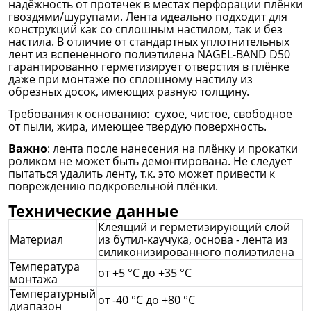
надёжность от протечек в местах перфорации плёнки
гвоздями/шурупами. Лента идеально подходит для
конструкций как со сплошным настилом, так и без
настила. В отличие от стандартных уплотнительных
лент из вспененного полиэтилена NAGEL-BAND D50
гарантированно герметизирует отверстия в плёнке
даже при монтаже по сплошному настилу из
обрезных досок, имеющих разную толщину.
Требования к основанию: сухое, чистое, свободное
от пыли, жира, имеющее твердую поверхность.
Важно
: лента после нанесения на плёнку и прокатки
роликом не может быть демонтирована. Не следует
пытаться удалить ленту, т.к. это может привести к
повреждению подкровельной плёнки.
Технические данные
Клеящий и герметизирующий слой
Материал
из бутил-каучука, основа - лента из
силиконизированного полиэтилена
Температура
от +5 °C до +35 °C
монтажа
Температурный
от -40 °C до +80 °C
диапазон