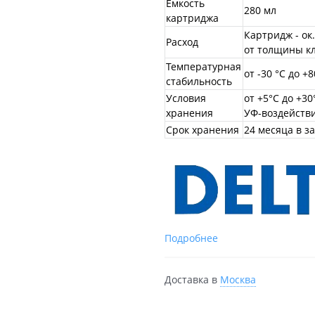
Ёмкость
280 мл
картриджа
Картридж - ок.
Расход
от толщины кл
Температурная
от -30 °C до +8
стабильность
Условия
от +5°C до +3
хранения
УФ-воздейств
Срок хранения
24 месяца в з
Подробнее
Доставка в
Москва