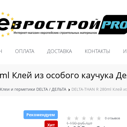
Н
ОПЛАТА
ДОСТАВКА
КОНТАКТЫ
И
ml Клей из особого каучука Де
Клеи и герметики DELTA / ДЕЛЬТА
DELTA-THAN R 280ml Клей из
Рекомендуем
0 отзывов
1 190
 руб./шт
Хит