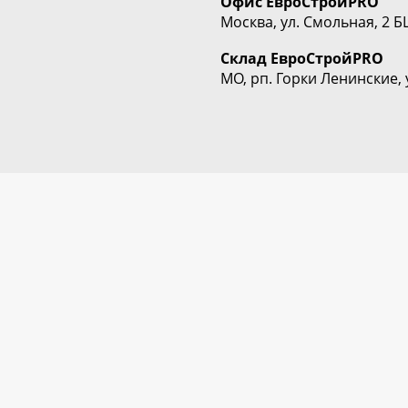
Офис
ЕвроСтрой
PRO
Москва, ул. Смольная, 2 Б
Склад
ЕвроСтрой
PRO
МО, рп. Горки Ленинские, 