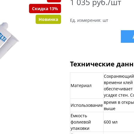
1 035
 руб./шт
Скидка 13%
Новинка
Ед. измерения:
шт
Технические дан
Сохраняющий 
времени клей 
Материал
обеспечивает
усадке стен. 
время в откры
Использование
выше
Ёмкость
фолиевой
600 мл
упаковки