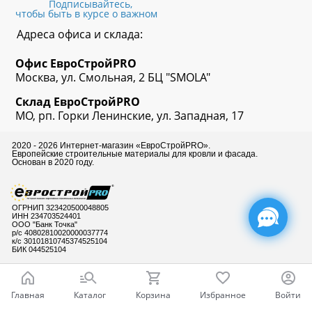
Подписывайтесь,
чтобы быть в курсе о важном
Адреса офиса и склада:
Офис
ЕвроСтрой
PRO
Москва, ул. Смольная, 2 БЦ "SMOLA"
Склад
ЕвроСтрой
PRO
МО, рп. Горки Ленинские, ул. Западная, 17
2020 - 2026 Интернет-магазин «ЕвроСтройPRO».
Европейские строительные материалы для кровли и фасада.
Основан в 2020 году.
ОГРНИП 323420500048805
ИНН 234703524401
ООО "Банк Точка"
р/с 40802810020000037774
к/с 30101810745374525104
БИК 044525104
Главная
Каталог
Корзина
Избранное
Войти