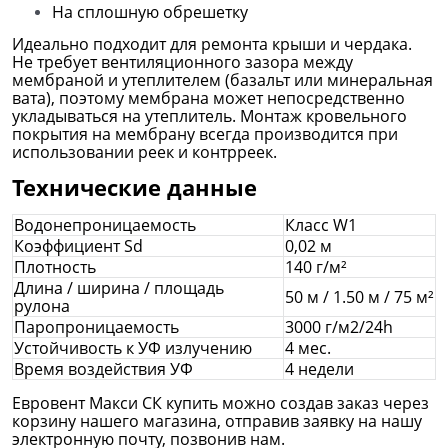
На сплошную обрешетку
Идеально подходит для ремонта крыши и чердака.
Не требует вентиляционного зазора между
мембраной и утеплителем (базальт или минеральная
вата), поэтому мембрана может непосредственно
укладываться на утеплитель. Монтаж кровельного
покрытия на мембрану всегда производится при
использовании реек и контрреек.
Технические данные
Водонепроницаемость
Класс W1
Коэффициент Sd
0,02 м
Плотность
140 г/м²
Длина / ширина / площадь
50 м / 1.50 м / 75 м²
рулона
Паропроницаемость
3000 г/м2/24h
Устойчивость к УФ излучению
4 мес.
Время воздействия УФ
4 недели
Евровент Макси СК купить можно создав заказ через
корзину нашего магазина, отправив заявку на нашу
электронную почту, позвонив нам.