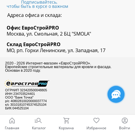
Подписывайтесь,
чтобы быть в курсе о важном
Адреса офиса и склада:
Офис
ЕвроСтрой
PRO
Москва, ул. Смольная, 2 БЦ "SMOLA"
Склад
ЕвроСтрой
PRO
МО, рп. Горки Ленинские, ул. Западная, 17
2020 - 2026 Интернет-магазин «ЕвроСтройPRO».
Европейские строительные материалы для кровли и фасада.
Основан в 2020 году.
ОГРНИП 323420500048805
ИНН 234703524401
ООО "Банк Точка"
р/с 40802810020000037774
к/с 30101810745374525104
БИК 044525104
Главная
Каталог
Корзина
Избранное
Войти