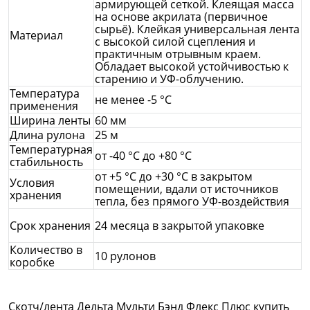
армирующей сеткой. Клеящая масса
на основе акрилата (первичное
сырьё). Клейкая универсальная лента
Материал
с высокой силой сцепления и
практичным отрывным краем.
Обладает высокой устойчивостью к
старению и УФ-облучению.
Температура
не менее -5 °C
применения
Ширина ленты
60 мм
Длина рулона
25 м
Температурная
от -40 °C до +80 °C
стабильность
от +5 °С до +30 °С в закрытом
Условия
помещении, вдали от источников
хранения
тепла, без прямого УФ-воздействия
Срок хранения
24 месяца в закрытой упаковке
Количество в
10 рулонов
коробке
Скотч/лента Дельта Мульти Бэнд Флекс Плюс купить