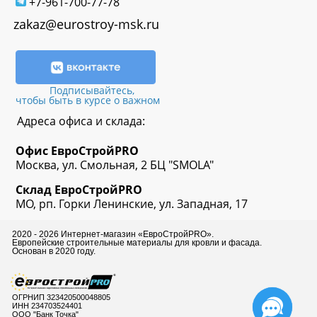
+7-961-700-77-78
zakaz@eurostroy-msk.ru
Подписывайтесь,
чтобы быть в курсе о важном
Адреса офиса и склада:
Офис
ЕвроСтрой
PRO
Москва, ул. Смольная, 2 БЦ "SMOLA"
Склад
ЕвроСтрой
PRO
МО, рп. Горки Ленинские, ул. Западная, 17
2020 - 2026 Интернет-магазин «ЕвроСтройPRO».
Европейские строительные материалы для кровли и фасада.
Основан в 2020 году.
ОГРНИП 323420500048805
ИНН 234703524401
ООО "Банк Точка"