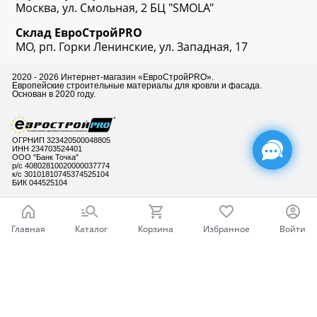
Москва, ул. Смольная, 2 БЦ "SMOLA"
Склад
ЕвроСтрой
PRO
МО, рп. Горки Ленинские, ул. Западная, 17
2020 - 2026 Интернет-магазин «ЕвроСтройPRO».
Европейские строительные материалы для кровли и фасада.
Основан в 2020 году.
ОГРНИП 323420500048805
ИНН 234703524401
ООО "Банк Точка"
р/с 40802810020000037774
к/с 30101810745374525104
БИК 044525104
Главная
Каталог
Корзина
Избранное
Войти
Готовы ответить
на Ваши вопросы
Ваш город - Москва,
угадали?