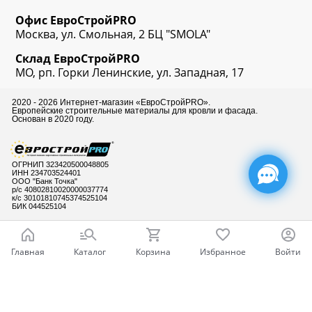
Офис
ЕвроСтрой
PRO
Москва, ул. Смольная, 2 БЦ "SMOLA"
Склад
ЕвроСтрой
PRO
МО, рп. Горки Ленинские, ул. Западная, 17
2020 - 2026 Интернет-магазин «ЕвроСтройPRO».
Европейские строительные материалы для кровли и фасада.
Основан в 2020 году.
ОГРНИП 323420500048805
ИНН 234703524401
ООО "Банк Точка"
р/с 40802810020000037774
к/с 30101810745374525104
БИК 044525104
Главная
Каталог
Корзина
Избранное
Войти
Готовы ответить
на Ваши вопросы
Ваш город - Москва,