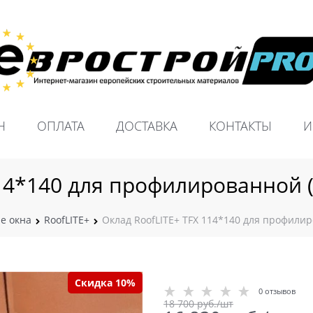
Н
ОПЛАТА
ДОСТАВКА
КОНТАКТЫ
И
14*140 для профилированной (
е окна
RoofLITE+
Оклад RoofLITE+ TFX 114*140 для профилир
Скидка 10%
0 отзывов
18 700
 руб./шт