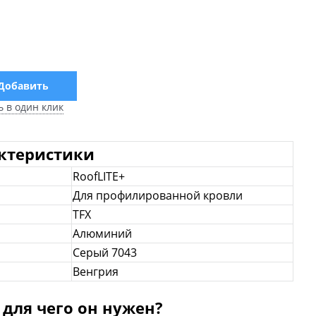
Добавить
ь в один клик
актеристики
RoofLITE+
Для профилированной кровли
ТFX
Алюминий
Серый 7043
Венгрия
 для чего он нужен?