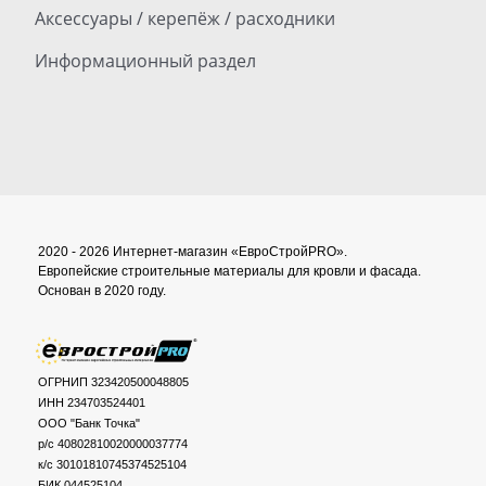
Аксессуары / керепёж / расходники
Информационный раздел
2020 - 2026 Интернет-магазин «ЕвроСтройPRO».
Европейские строительные материалы для кровли и фасада.
Основан в 2020 году.
ОГРНИП 323420500048805
ИНН 234703524401
ООО "Банк Точка"
р/с 40802810020000037774
к/с 30101810745374525104
БИК 044525104