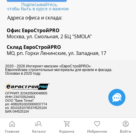
Подписывайтесь,
чтобы быть в курсе о важном
Адреса офиса и склада:
Офис
ЕвроСтрой
PRO
Москва, ул. Смольная, 2 БЦ "SMOLA"
Склад
ЕвроСтрой
PRO
МО, рп. Горки Ленинские, ул. Западная, 17
2020 - 2026 Интернет-магазин «ЕвроСтройPRO».
Европейские строительные материалы для кровли и фасада.
Основан в 2020 году.
ОГРНИП 323420500048805
ИНН 234703524401
ООО "Банк Точка"
р/с 40802810020000037774
к/с 30101810745374525104
БИК 044525104
Главная
Каталог
Корзина
Избранное
Войти