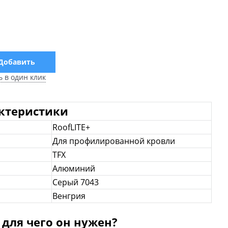
Добавить
ь в один клик
актеристики
RoofLITE+
Для профилированной кровли
ТFX
Алюминий
Серый 7043
Венгрия
 для чего он нужен?