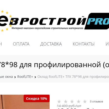
Н
ОПЛАТА
ДОСТАВКА
КОНТАКТЫ
И
78*98 для профилированной (о
ые окна
RoofLITE+
Оклад RoofLITE+ TFX 78*98 для профилиров
Скидка 10%
0 отзывов
14 400
 руб./шт