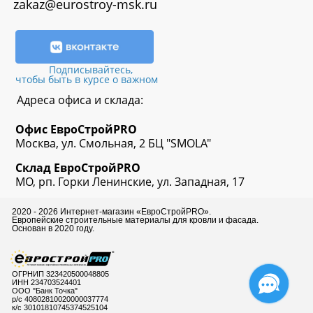
zakaz@eurostroy-msk.ru
Подписывайтесь,
чтобы быть в курсе о важном
Адреса офиса и склада:
Офис
ЕвроСтрой
PRO
Москва, ул. Смольная, 2 БЦ "SMOLA"
Склад
ЕвроСтрой
PRO
МО, рп. Горки Ленинские, ул. Западная, 17
2020 - 2026 Интернет-магазин «ЕвроСтройPRO».
Европейские строительные материалы для кровли и фасада.
Основан в 2020 году.
ОГРНИП 323420500048805
ИНН 234703524401
ООО "Банк Точка"
р/с 40802810020000037774
к/с 30101810745374525104