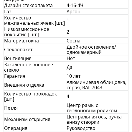
Дизайн стеклопакета
4-16-4Ч
Газ
Аргон
Количество
1
межпанельных ячеек [шт.]
Низкоэмиссионное
2
покрытие [ шт ]
Материал окна
Сосна
Двойное остекление/
Стеклопакет
однокамерный
Вентиляция
Нет
Закаленное внешнее
Да
стекло
Гарантия
10 лет
Алюминиевая облицовка,
Внешняя отделка
серая, RAL 7043
Количество прокладок
4
[шт.]
Центр рамы с
Петля
тефлоновым роликом
Центральная ось, ручка
Механизм открытия
внизу створки
Операция
Руководство