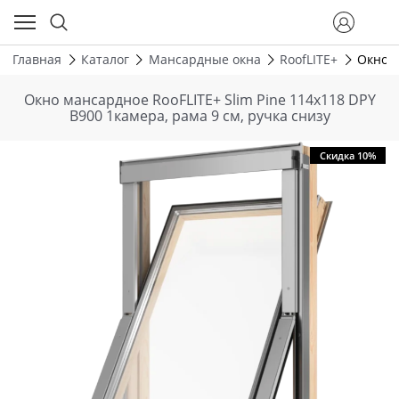
Главная
Каталог
Мансардные окна
RoofLITE+
Окно м
Окно мансардное RooFLITE+ Slim Pine 114х118 DPY
B900 1камера, рама 9 см, ручка снизу
Скидка 10%