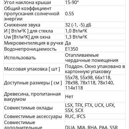
Угол наклона крыши
15-90°
Общий коэффициент
пропускания солнечной
0.55
энергии
Снижение звука
32 (-1, -5) дБ
И [ Вт/м²K ] для стекла
1,0 Вт/м²К
Uw [Вт/м²K] для окна
1,3 Вт/м²К
Микровентиляция в ручке
Да
Водонепроницаемость
E1350
Отапливаемые
Использовать
чердачные помещения
Поддон. Окно упаковано в
Массовая упаковка [ шт ]
картонную упаковку
55x78, 55x98, 66x118,
Доступные размеры [ см ]
78x98, 78x118, 78x140,
114x118
Древесина, пропитанная
Нет
вакуумом
LSX, TFX, FTX, UCX, UFX,
Совместимые оклады
SSX, SCX
Совместимые аксессуары
RUC, IFCS
Совместимые
дополнительные
DUA, MIA, RHA, PAA, SSR