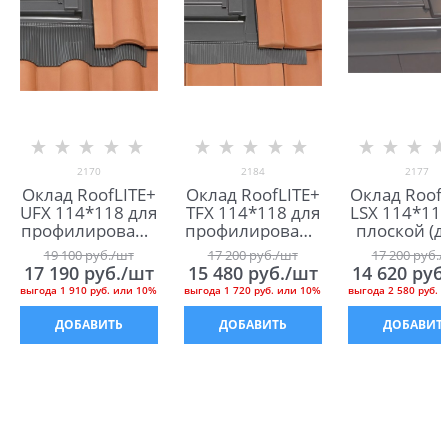
2170
2184
2177
Оклад RoofLITE+
Оклад RoofLITE+
Оклад RoofL
UFX 114*118 для
TFX 114*118 для
LSX 114*118
профилированн
профилированн
плоской (д
ой (до 120 мм)
ой (от 16 до 50
мм) кров
19 100
 руб./шт
17 200
 руб./шт
17 200
 руб.
кровли
мм) кровли
17 190
 руб./шт
15 480
 руб./шт
14 620
 руб
выгода
1 910 руб.
или
10%
выгода
1 720 руб.
или
10%
выгода
2 580 руб.
и
ДОБАВИТЬ
ДОБАВИТЬ
ДОБАВИТ