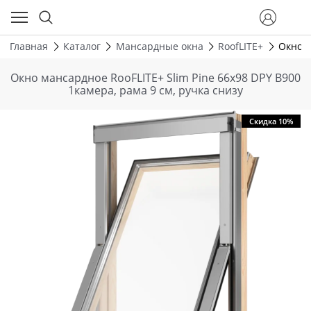
Главная
Каталог
Мансардные окна
RoofLITE+
Окно м
Окно мансардное RooFLITE+ Slim Pine 66х98 DPY B900
1камера, рама 9 см, ручка снизу
Скидка 10%