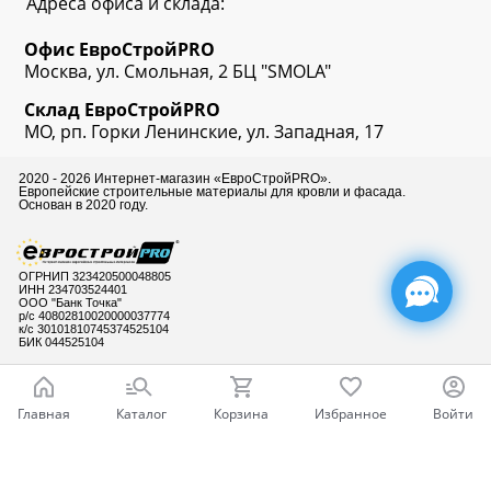
Адреса офиса и склада:
Офис
ЕвроСтрой
PRO
Москва, ул. Смольная, 2 БЦ "SMOLA"
Склад
ЕвроСтрой
PRO
МО, рп. Горки Ленинские, ул. Западная, 17
2020 - 2026 Интернет-магазин «ЕвроСтройPRO».
Европейские строительные материалы для кровли и фасада.
Основан в 2020 году.
ОГРНИП 323420500048805
ИНН 234703524401
ООО "Банк Точка"
р/с 40802810020000037774
к/с 30101810745374525104
БИК 044525104
Главная
Каталог
Корзина
Избранное
Войти
Готовы ответить
на Ваши вопросы