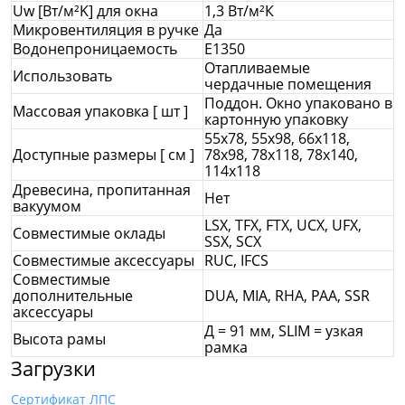
Uw [Вт/м²K] для окна
1,3 Вт/м²К
Микровентиляция в ручке
Да
Водонепроницаемость
E1350
Отапливаемые
Использовать
чердачные помещения
Поддон. Окно упаковано в
Массовая упаковка [ шт ]
картонную упаковку
55x78, 55x98, 66x118,
Доступные размеры [ см ]
78x98, 78x118, 78x140,
114x118
Древесина, пропитанная
Нет
вакуумом
LSX, TFX, FTX, UCX, UFX,
Совместимые оклады
SSX, SCX
Совместимые аксессуары
RUC, IFCS
Совместимые
дополнительные
DUA, MIA, RHA, PAA, SSR
аксессуары
Д = 91 мм, SLIM = узкая
Высота рамы
рамка
Загрузки
Сертификат ЛПС