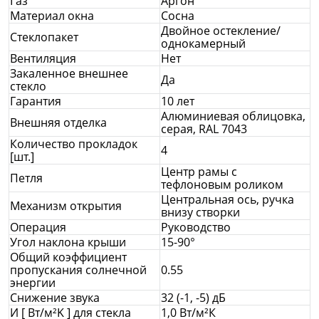
Газ
Аргон
Материал окна
Сосна
Двойное остекление/
Стеклопакет
однокамерный
Вентиляция
Нет
Закаленное внешнее
Да
стекло
Гарантия
10 лет
Алюминиевая облицовка,
Внешняя отделка
серая, RAL 7043
Количество прокладок
4
[шт.]
Центр рамы с
Петля
тефлоновым роликом
Центральная ось, ручка
Механизм открытия
внизу створки
Операция
Руководство
Угол наклона крыши
15-90°
Общий коэффициент
пропускания солнечной
0.55
энергии
Снижение звука
32 (-1, -5) дБ
И [ Вт/м²K ] для стекла
1,0 Вт/м²К