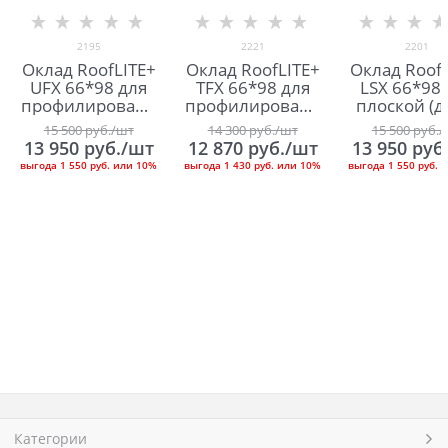
2195
2221
2201
Оклад RoofLITE+
Оклад RoofLITE+
Оклад RoofL
UFX 66*98 для
TFX 66*98 для
LSX 66*98 
профилированн
профилированн
плоской (д
ой (до 120 мм)
ой (от 16 до 50
мм) кров
15 500
 руб./шт
14 300
 руб./шт
15 500
 руб.
кровли
мм) кровли
13 950
 руб./шт
12 870
 руб./шт
13 950
 руб
выгода
1 550 руб.
или
10%
выгода
1 430 руб.
или
10%
выгода
1 550 руб.
и
Категории