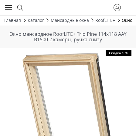
Главная
Каталог
Мансардные окна
RoofLITE+
Окно м
Окно мансардное RoofLITE+ Trio Pine 114х118 AAY
B1500 2 камеры, ручка снизу
Скидка 10%