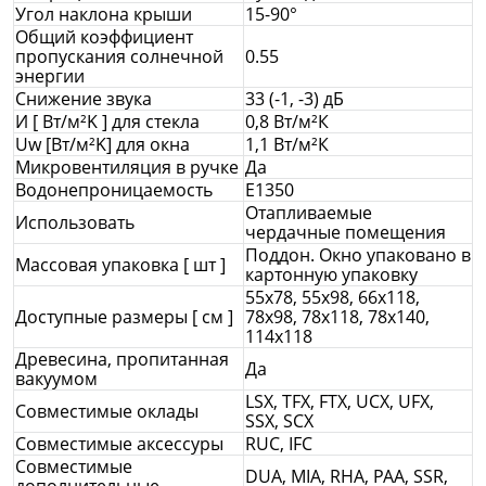
Угол наклона крыши
15-90°
Общий коэффициент
пропускания солнечной
0.55
энергии
Снижение звука
33 (-1, -3) дБ
И [ Вт/м²K ] для стекла
0,8 Вт/м²К
Uw [Вт/м²K] для окна
1,1 Вт/м²К
Микровентиляция в ручке
Да
Водонепроницаемость
E1350
Отапливаемые
Использовать
чердачные помещения
Поддон. Окно упаковано в
Массовая упаковка [ шт ]
картонную упаковку
55x78, 55x98, 66x118,
Доступные размеры [ см ]
78x98, 78x118, 78x140,
114x118
Древесина, пропитанная
Да
вакуумом
LSX, TFX, FTX, UCX, UFX,
Совместимые оклады
SSX, SCX
Совместимые аксессуры
RUC, IFC
Совместимые
DUA, MIA, RHA, PAA, SSR,
дополнительные