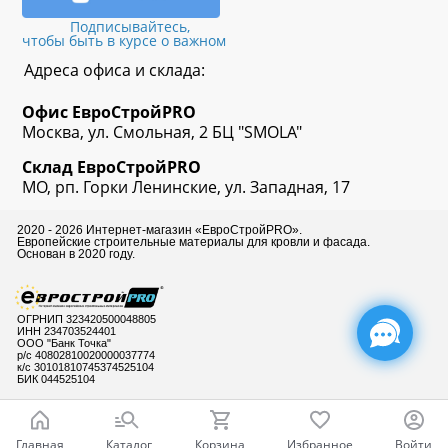
Подписывайтесь,
чтобы быть в курсе о важном
Адреса офиса и склада:
Офис
ЕвроСтрой
PRO
Москва, ул. Смольная, 2 БЦ "SMOLA"
Склад
ЕвроСтрой
PRO
МО, рп. Горки Ленинские, ул. Западная, 17
2020 - 2026 Интернет-магазин «ЕвроСтройPRO».
Европейские строительные материалы для кровли и фасада.
Основан в 2020 году.
ОГРНИП 323420500048805
ИНН 234703524401
ООО "Банк Точка"
р/с 40802810020000037774
к/с 30101810745374525104
БИК 044525104
Главная
Каталог
Корзина
Избранное
Войти