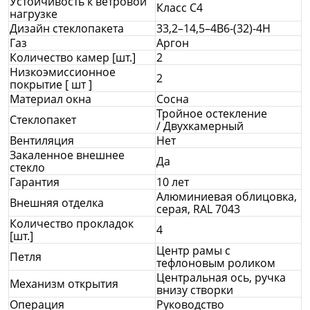
Устойчивость к ветровой
Класс С4
нагрузке
Дизайн стеклопакета
33,2–14,5–4В6-(32)-4Н
Газ
Аргон
Количество камер [шт.]
2
Низкоэмиссионное
2
покрытие [ шт ]
Материал окна
Сосна
Тройное остекление
Стеклопакет
/ Двухкамерный
Вентиляция
Нет
Закаленное внешнее
Да
стекло
Гарантия
10 лет
Алюминиевая облицовка,
Внешняя отделка
серая, RAL 7043
Количество прокладок
4
[шт.]
Центр рамы с
Петля
тефлоновым роликом
Центральная ось, ручка
Механизм открытия
внизу створки
Операция
Руководство