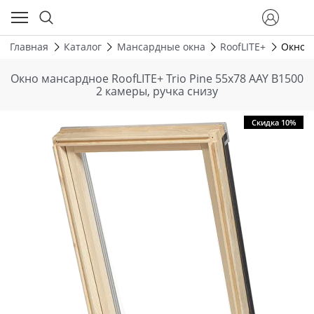
Главная
Каталог
Мансардные окна
RoofLITE+
Окно м
Окно мансардное RoofLITE+ Trio Pine 55х78 AAY B1500
2 камеры, ручка снизу
Скидка 10%