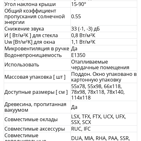
Угол наклона крыши
15-90°
Общий коэффициент
пропускания солнечной
0.55
энергии
Снижение звука
33 (-1, -3) дБ
И [ Вт/м²K ] для стекла
0,8 Вт/м²К
Uw [Вт/м²K] для окна
1,1 Вт/м²К
Микровентиляция в ручке
Да
Водонепроницаемость
E1350
Отапливаемые
Использовать
чердачные помещения
Поддон. Окно упаковано в
Массовая упаковка [ шт ]
картонную упаковку
55x78, 55x98, 66x118,
Доступные размеры [ см ]
78x98, 78x118, 78x140,
114x118
Древесина, пропитанная
Да
вакуумом
LSX, TFX, FTX, UCX, UFX,
Совместимые оклады
SSX, SCX
Совместимые аксессуры
RUC, IFC
Совместимые
DUA, MIA, RHA, PAA, SSR,
дополнительные