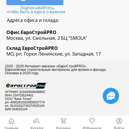
Подписывайтесь,
чтобы быть в курсе о важном
Адреса офиса и склада:
Офис
ЕвроСтрой
PRO
Москва, ул. Смольная, 2 БЦ "SMOLA"
Склад
ЕвроСтрой
PRO
МО, рп. Горки Ленинские, ул. Западная, 17
2020 - 2026 Интернет-магазин «ЕвроСтройPRO».
Европейские строительные материалы для кровли и фасада.
Основан в 2020 году.
ОГРНИП 323420500048805
ИНН 234703524401
ООО "Банк Точка"
р/с 40802810020000037774
к/с 30101810745374525104
БИК 044525104
Главная
Каталог
Корзина
Избранное
Войти