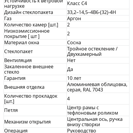
Устойчивость к ветровой
Класс С4
нагрузке
Дизайн стеклопакета
33,2–14,5–4В6-(32)-4Н
Газ
Аргон
Количество камер [шт.]
2
Низкоэмиссионное
2
покрытие [ шт ]
Материал окна
Сосна
Тройное остекление /
Стеклопакет
Двухкамерный
Вентиляция
Нет
Закаленное внешнее
Да
стекло
Гарантия
10 лет
Алюминиевая облицовка,
Внешняя отделка
серая, RAL 7043
Количество прокладок
4
[шт.]
Центр рамы с
Петля
тефлоновым роликом
Центральная ось, ручка
Механизм открытия
внизу створки
Операция
Руководство