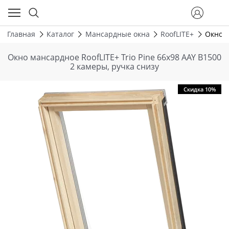
Главная
Каталог
Мансардные окна
RoofLITE+
Окно м
Окно мансардное RoofLITE+ Trio Pine 66х98 AAY B1500
2 камеры, ручка снизу
Скидка 10%