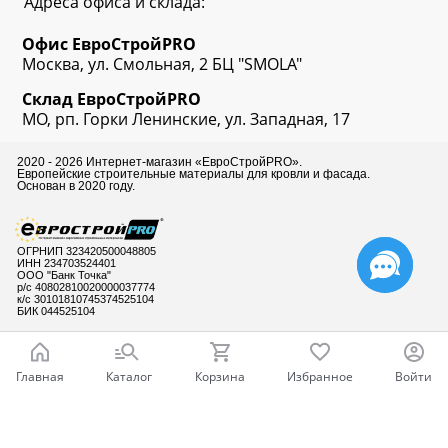
Адреса офиса и склада:
Офис
ЕвроСтрой
PRO
Москва, ул. Смольная, 2 БЦ "SMOLA"
Склад
ЕвроСтрой
PRO
МО, рп. Горки Ленинские, ул. Западная, 17
2020 - 2026 Интернет-магазин «ЕвроСтройPRO».
Европейские строительные материалы для кровли и фасада.
Основан в 2020 году.
ОГРНИП 323420500048805
ИНН 234703524401
ООО "Банк Точка"
р/с 40802810020000037774
к/с 30101810745374525104
БИК 044525104
Главная
Каталог
Корзина
Избранное
Войти
Готовы ответить
на Ваши вопросы