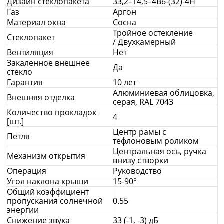
Дизайн стеклопакета
33,2–14,5–4В6-(32)-4Н
Газ
Аргон
Материал окна
Сосна
Тройное остекление
Стеклопакет
/
Двухкамерный
Вентиляция
Нет
Закаленное внешнее
Да
стекло
Гарантия
10 лет
Алюминиевая облицовка,
Внешняя отделка
серая, RAL 7043
Количество прокладок
4
[шт.]
Центр рамы с
Петля
тефлоновым роликом
Центральная ось, ручка
Механизм открытия
внизу створки
Операция
Руководство
Угол наклона крыши
15-90°
Общий коэффициент
пропускания солнечной
0.55
энергии
Снижение звука
33 (-1, -3) дБ