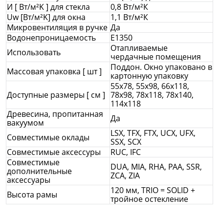
И [ Вт/м²K ] для стекла
0,8 Вт/м²К
Uw [Вт/м²K] для окна
1,1 Вт/м²К
Микровентиляция в ручке
Да
Водонепроницаемость
E1350
Отапливаемые
Использовать
чердачные помещения
Поддон. Окно упаковано в
Массовая упаковка [ шт ]
картонную упаковку
55x78, 55x98, 66x118,
Доступные размеры [ см ]
78x98, 78x118, 78x140,
114x118
Древесина, пропитанная
Да
вакуумом
LSX, TFX, FTX, UCX, UFX,
Совместимые оклады
SSX, SCX
Совместимые аксессуры
RUC, IFC
Совместимые
DUA, MIA, RHA, PAA, SSR,
дополнительные
ZCA, ZIA
аксессуары
120 мм, TRIO = SOLID +
Высота рамы
тройное остекление