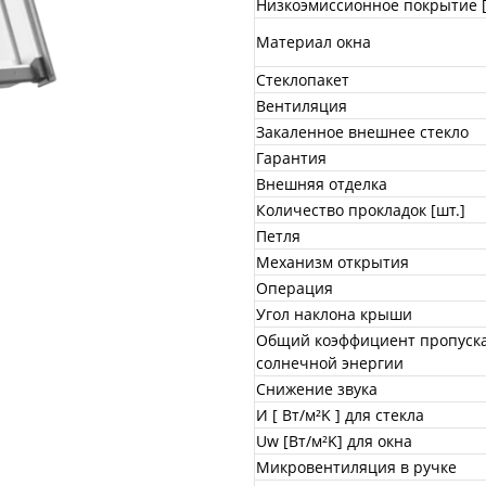
Низкоэмиссионное покрытие [
Материал окна
Стеклопакет
Вентиляция
Закаленное внешнее стекло
Гарантия
Внешняя отделка
Количество прокладок [шт.]
Петля
Механизм открытия
Операция
Угол наклона крыши
Общий коэффициент пропуск
солнечной энергии
Снижение звука
И [ Вт/м²K ] для стекла
Uw [Вт/м²K] для окна
Микровентиляция в ручке