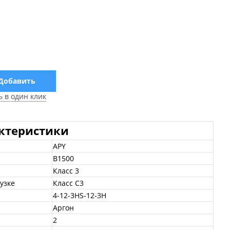
Добавить
ь в один клик
актеристики
APY
B1500
Класс 3
узке
Класс С3
4-12-3HS-12-3H
Аргон
2