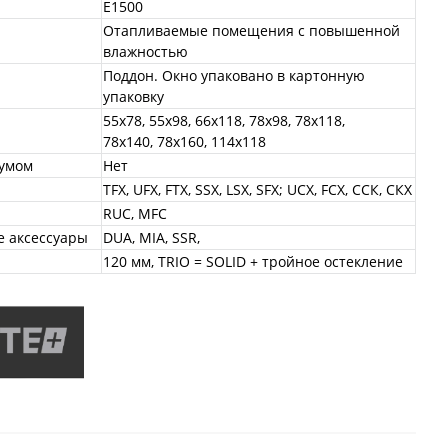
E1500
Отапливаемые помещения с повышенной
влажностью
Поддон. Окно упаковано в картонную
упаковку
55x78, 55x98, 66x118, 78x98, 78x118,
78x140, 78x160, 114x118
уумом
Нет
TFX, UFX, FTX, SSX, LSX, SFX; UCX, FCX, ССК, СКХ
RUC, MFC
 аксессуары
DUA, MIA, SSR,
120 мм, TRIO = SOLID + тройное остекление