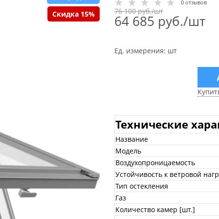
0 отзывов
76 100
 руб./шт
Скидка 15%
64 685
 руб./шт
Ед. измерения:
шт
Купит
Технические хар
Название
Модель
Воздухопроницаемость
Устойчивость к ветровой нагр
Тип остекления
Газ
Количество камер [шт.]