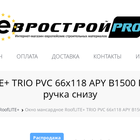
Н
ОПЛАТА
ДОСТАВКА
КОНТАКТЫ
И
+ TRIO PVC 66х118 APY B1500 
ручка снизу
RoofLITE+
Окно мансардное RoofLITE+ TRIO PVC 66х118 APY B150
Распродажа