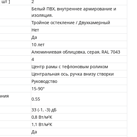
 шт ]
2
Белый ПВХ, внутреннее армирование и
изоляция.
Тройное остекление / Двухкамерный
Нет
Да
10 лет
Алюминиевая облицовка, серая, RAL 7043
4
Центр рамы с тефлоновым роликом
Центральная ось, ручка внизу створки
Руководство
15-90°
ания
0.55
33 (-1, -3) дБ
0,8 Вт/м²К
1,1 Вт/м²К
Да