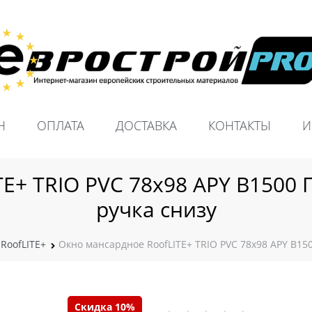
Н
ОПЛАТА
ДОСТАВКА
КОНТАКТЫ
И
E+ TRIO PVC 78х98 APY B1500 П
ручка снизу
RoofLITE+
Окно мансардное RoofLITE+ TRIO PVC 78х98 APY B150
Скидка 10%