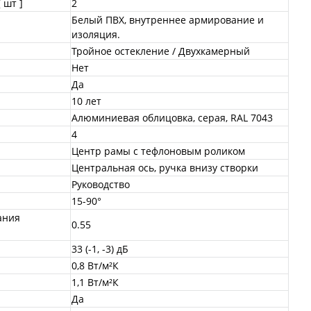
 шт ]
2
Белый ПВХ, внутреннее армирование и
изоляция.
Тройное остекление / Двухкамерный
Нет
Да
10 лет
Алюминиевая облицовка, серая, RAL 7043
4
Центр рамы с тефлоновым роликом
Центральная ось, ручка внизу створки
Руководство
15-90°
ания
0.55
33 (-1, -3) дБ
0,8 Вт/м²К
1,1 Вт/м²К
Да