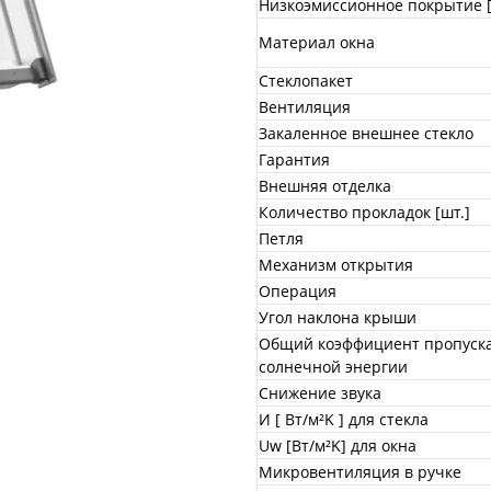
Низкоэмиссионное покрытие [
Материал окна
Стеклопакет
Вентиляция
Закаленное внешнее стекло
Гарантия
Внешняя отделка
Количество прокладок [шт.]
Петля
Механизм открытия
Операция
Угол наклона крыши
Общий коэффициент пропуск
солнечной энергии
Снижение звука
И [ Вт/м²K ] для стекла
Uw [Вт/м²K] для окна
Микровентиляция в ручке