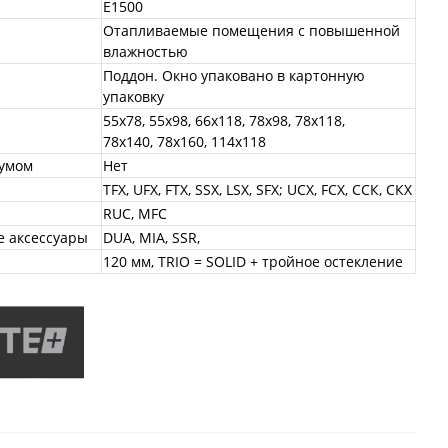
E1500
Отапливаемые помещения с повышенной
влажностью
Поддон. Окно упаковано в картонную
упаковку
55x78, 55x98, 66x118, 78x98, 78x118,
78x140, 78x160, 114x118
уумом
Нет
TFX, UFX, FTX, SSX, LSX, SFX; UCX, FCX, ССК, СКХ
RUC, MFC
 аксессуары
DUA, MIA, SSR,
120 мм, TRIO = SOLID + тройное остекление