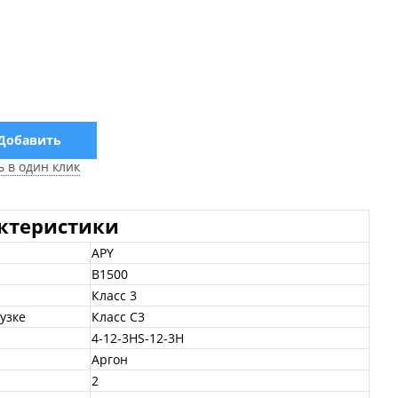
Добавить
ь в один клик
актеристики
APY
B1500
Класс 3
узке
Класс С3
4-12-3HS-12-3H
Аргон
2