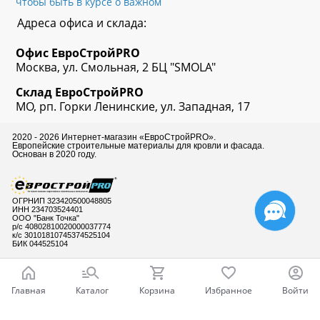
чтобы быть в курсе о важном
Адреса офиса и склада:
Офис
ЕвроСтрой
PRO
Москва, ул. Смольная, 2 БЦ "SMOLA"
Склад
ЕвроСтрой
PRO
МО, рп. Горки Ленинские, ул. Западная, 17
2020 - 2026 Интернет-магазин «ЕвроСтройPRO».
Европейские строительные материалы для кровли и фасада.
Основан в 2020 году.
ОГРНИП 323420500048805
ИНН 234703524401
ООО "Банк Точка"
р/с 40802810020000037774
к/с 30101810745374525104
БИК 044525104
Главная
Каталог
Корзина
Избранное
Войти
Готовы ответить