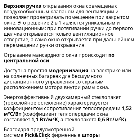
Верхняя ручка
открывания окна совмещена с
воздухообменным клапаном для вентиляции и
позволяет проветривать помещение при закрытом
окне. Это решение 2 в 1 является уникальным и
инновационным: при потягивании ручки до первого
щелчка открывается только вентиляционное
отверстие, а само окно открывается при дальнейшем
перемещении ручки открывания.
Отрывание мансардного окна происходит
по
центральной оси
.
Доступна простая
модернизация
на электрике или
на солнечных батареях для бесшумного
дистанционного управления со скрытым
расположением мотора внутри рамы окна.
Энергоэффективный двухкамерный стеклопакет
(трехслойное остекление) характеризуется
коэффициентом сопротивления теплопередачи
1,52
м²С/Вт
(коэффициент теплопередачи окна
2
2
составляет
1,1 Вт/м
K
, а стеклопакета
0,6 Вт/м
К
).
Благодаря предусмотренной
системе
Pick&Click
фирменные
шторы