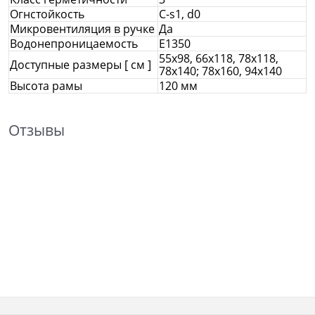
Огнстойкость
C-s1, d0
Микровентиляция в ручке
Да
Водонепроницаемость
E1350
55x98, 66x118, 78x118,
Доступные размеры [ см ]
78х140; 78х160, 94х140
Высота рамы
120 мм
Отзывы