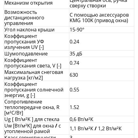
Механизм открытия
сверху створки
Возможность
С помощью аксессуаров
дистанционного
KMG 100K (привод окна)
управления
Угол наклона крыши
15-90°
Коэффициент
пропускания УФ
0.24
излучения UV [-]
Шумоподавление
35 дБ
Коэффициент
0.74
пропускания света, V [-]
Максимальная снеговая
630
нагрузка [кг/м2]
Коэффициент
пропускания солнечной
0.55
энергии, g [-]
Сопротивление
теплопередаче окна, R
1.52
[м²С/Вт]
Ug [ Вт/м²K ] для стекла
0,6 Вт/м²К
Uw [Вт/м²K] для окна
/
с
1,1 Вт/м²К
/
1,2 Вт/м²К
утопленной рамой
Класс герметичности
3