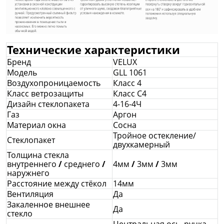
Технические характеристики
Бренд
VELUX
Модель
GLL 1061
Воздухопроницаемость
Класс 4
Класс ветрозащиты
Класс С4
Дизайн стеклопакета
4-16-4Ч
Газ
Аргон
Материал окна
Сосна
Тройное остекление/
Стеклопакет
двухкамерный
Толщина стекла
внутреннего
/
среднего
/
4мм
/
3мм
/
3мм
наружнего
Расстояние между стёкол
14мм
Вентиляция
Да
Закаленное внешнее
Да
стекло
Центральная ось, ручка