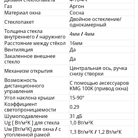
Газ
Аргон
Материал окна
Сосна
Двойное остекление/
Стеклопакет
однокамерный
Толщина стекла
4мм
/
4мм
внутреннего
/
наружнего
Расстояние между стёкол
16мм
Вентиляция
Да
Закаленное внешнее
Да
стекло
Центральная ось, ручка
Механизм открытия
снизу створки
Возможность
С помощью аксессуаров
дистанционного
KMG 100K (привод окна)
управления
Угол наклона крыши
15-90°
Коэффициент
0.29
светопроницаемости
Шумоподавление
31 дБ
Ug [ Вт/м²K ] для стекла
1,0 Вт/м²К
Uw [Вт/м²K] для окна
/
с
1,3 Вт/м²К
/
1,2 Вт/м²К
утопленной рамой