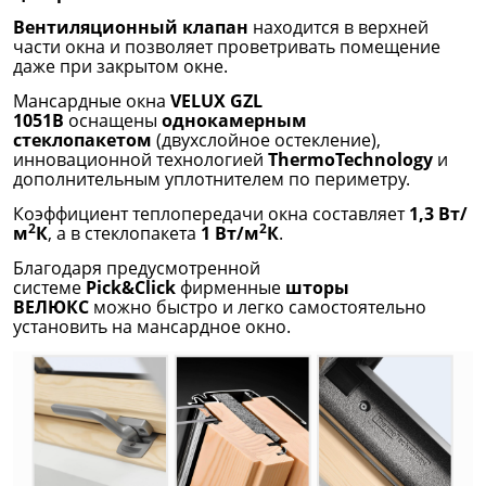
Вентиляционный клапан
находится в верхней
части окна и позволяет проветривать помещение
даже при закрытом окне.
Мансардные окна
VELUX GZL
1051B
оснащены
однокамерным
стеклопакетом
(двухслойное остекление),
инновационной технологией
ThermoTechnology
и
дополнительным уплотнителем по периметру.
Коэффициент теплопередачи окна составляет
1,3 Вт/
2
2
м
К
, а в стеклопакета
1 Вт/м
К
.
Благодаря предусмотренной
системе
Pick&Click
фирменные
шторы
ВЕЛЮКС
можно быстро и легко самостоятельно
установить на мансардное окно.