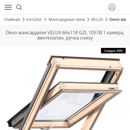
Главная
Каталог
Мансардные окна
VELUX
Окно манс
Окно мансардное VELUX 66х118 GZL 1051В 1 камера,
вентклапан, ручка снизу
Скидка 20%