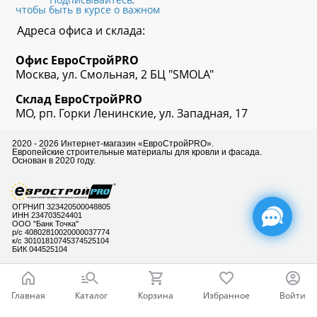
чтобы быть в курсе о важном
Адреса офиса и склада:
Офис
ЕвроСтрой
PRO
Москва, ул. Смольная, 2 БЦ "SMOLA"
Склад
ЕвроСтрой
PRO
МО, рп. Горки Ленинские, ул. Западная, 17
2020 - 2026 Интернет-магазин «ЕвроСтройPRO».
Европейские строительные материалы для кровли и фасада.
Основан в 2020 году.
ОГРНИП 323420500048805
ИНН 234703524401
ООО "Банк Точка"
р/с 40802810020000037774
к/с 30101810745374525104
БИК 044525104
Главная
Каталог
Корзина
Избранное
Войти
Готовы ответить