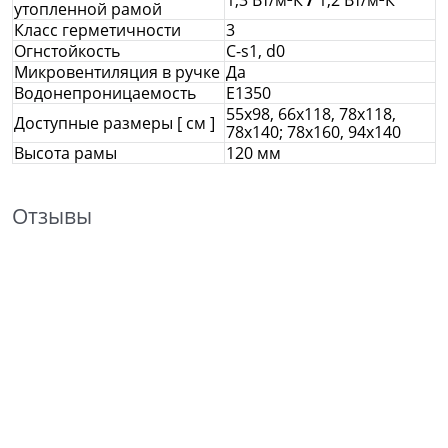
1,3 Вт/м²К
/
1,2 Вт/м²К
утопленной рамой
Класс герметичности
3
Огнстойкость
C-s1, d0
Микровентиляция в ручке
Да
Водонепроницаемость
E1350
55x98, 66x118, 78x118,
Доступные размеры [ см ]
78х140; 78х160, 94х140
Высота рамы
120 мм
Отзывы