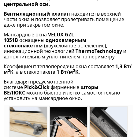
центральной оси
.
Вентиляционный клапан
находится в верхней
части окна и позволяет проветривать помещение
даже при закрытом окне.
Мансардные окна
VELUX GZL
1051B
оснащены
однокамерным
стеклопакетом
(двухслойное остекление),
инновационной технологией
ThermoTechnology
и
дополнительным уплотнителем по периметру.
Коэффициент теплопередачи окна составляет
1,3 Вт/
2
2
м
К
, а в стеклопакета
1 Вт/м
К
.
Благодаря предусмотренной
системе
Pick&Click
фирменные
шторы
ВЕЛЮКС
можно быстро и легко самостоятельно
установить на мансардное окно.