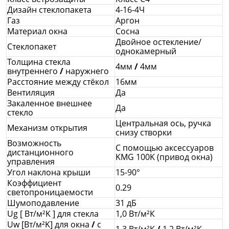
Дизайн стеклопакета
4-16-4Ч
Газ
Аргон
Материал окна
Сосна
Двойное остекление/
Стеклопакет
однокамерный
Толщина стекла
4мм
/
4мм
внутреннего
/
наружнего
Расстояние между стёкол
16мм
Вентиляция
Да
Закаленное внешнее
Да
стекло
Центральная ось, ручка
Механизм открытия
снизу створки
Возможность
С помощью аксессуаров
дистанционного
KMG 100K (привод окна)
управления
Угол наклона крыши
15-90°
Коэффициент
0.29
светопроницаемости
Шумоподавление
31 дБ
Ug [ Вт/м²K ] для стекла
1,0 Вт/м²К
Uw [Вт/м²K] для окна
/
с