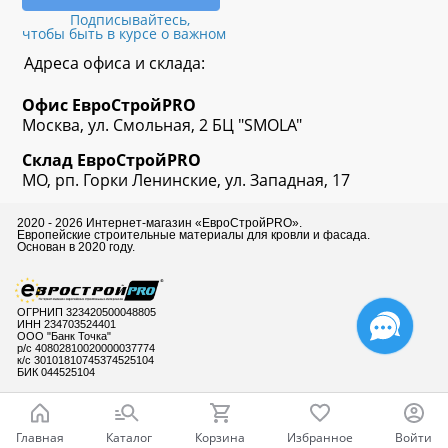
Подписывайтесь,
чтобы быть в курсе о важном
Адреса офиса и склада:
Офис
ЕвроСтрой
PRO
Москва, ул. Смольная, 2 БЦ "SMOLA"
Склад
ЕвроСтрой
PRO
МО, рп. Горки Ленинские, ул. Западная, 17
2020 - 2026 Интернет-магазин «ЕвроСтройPRO».
Европейские строительные материалы для кровли и фасада.
Основан в 2020 году.
ОГРНИП 323420500048805
ИНН 234703524401
ООО "Банк Точка"
р/с 40802810020000037774
к/с 30101810745374525104
БИК 044525104
Главная
Каталог
Корзина
Избранное
Войти