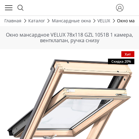
Главная
Каталог
Мансардные окна
VELUX
Окно манс
Окно мансардное VELUX 78х118 GZL 1051В 1 камера,
вентклапан, ручка снизу
Хит
Скидка 20%