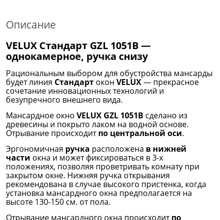
Описание
VELUX Стандарт GZL 1051B —
однокамерное, ручка снизу
Рациональным выбором для обустройства мансарды
будет линия
Стандарт
окон
VELUX
— прекрасное
сочетание инновационных технологий и
безупречного внешнего вида.
Мансардное окно
VELUX GZL 1051B
сделано из
древесины и покрыто лаком на водной основе.
Отрывание происходит
по центральной оси
.
Эргономичная
ручка
расположена
в нижней
части
окна и может фиксироваться в 3-х
положениях, позволяя проветривать комнату при
закрытом окне. Нижняя ручка открывания
рекомендована в случае высокого пристенка, когда
установка мансардного окна предполагается на
высоте 130-150 см. от пола.
Отрывание мансардного окна происходит
по