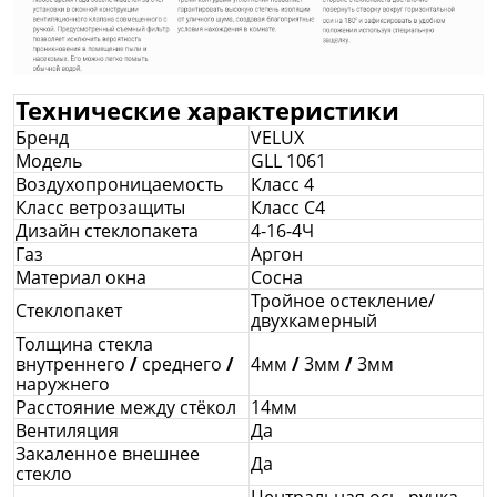
Технические характеристики
Бренд
VELUX
Модель
GLL 1061
Воздухопроницаемость
Класс 4
Класс ветрозащиты
Класс С4
Дизайн стеклопакета
4-16-4Ч
Газ
Аргон
Материал окна
Сосна
Тройное остекление/
Стеклопакет
двухкамерный
Толщина стекла
внутреннего
/
среднего
/
4мм
/
3мм
/
3мм
наружнего
Расстояние между стёкол
14мм
Вентиляция
Да
Закаленное внешнее
Да
стекло
Центральная ось, ручка