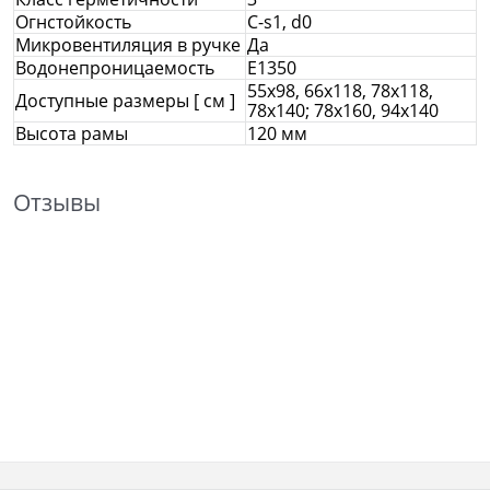
Огнстойкость
C-s1, d0
Микровентиляция в ручке
Да
Водонепроницаемость
E1350
55x98, 66x118, 78x118,
Доступные размеры [ см ]
78х140; 78х160, 94х140
Высота рамы
120 мм
Отзывы