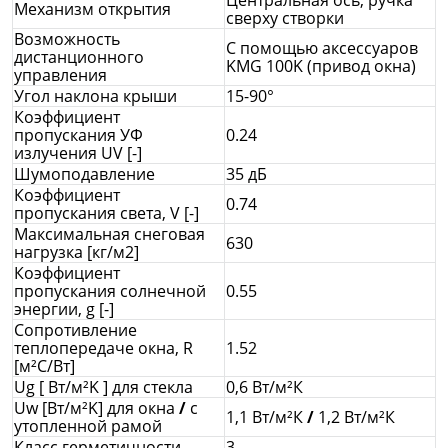
Механизм открытия
сверху створки
Возможность
С помощью аксессуаров
дистанционного
KMG 100K (привод окна)
управления
Угол наклона крыши
15-90°
Коэффициент
пропускания УФ
0.24
излучения UV [-]
Шумоподавление
35 дБ
Коэффициент
0.74
пропускания света, V [-]
Максимальная снеговая
630
нагрузка [кг/м2]
Коэффициент
пропускания солнечной
0.55
энергии, g [-]
Сопротивление
теплопередаче окна, R
1.52
[м²С/Вт]
Ug [ Вт/м²K ] для стекла
0,6 Вт/м²К
Uw [Вт/м²K] для окна
/
с
1,1 Вт/м²К
/
1,2 Вт/м²К
утопленной рамой
Класс герметичности
3