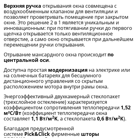
Верхняя ручка
открывания окна совмещена с
воздухообменным клапаном для вентиляции и
позволяет проветривать помещение при закрытом
окне. Это решение 2 в 1 является уникальным и
инновационным: при потягивании ручки до первого
щелчка открывается только вентиляционное
отверстие, а само окно открывается при дальнейшем
перемещении ручки открывания.
Отрывание мансардного окна происходит
по
центральной оси
.
Доступна простая
модернизация
на электрике или
на солнечных батареях для бесшумного
дистанционного управления со скрытым
расположением мотора внутри рамы окна.
Энергоэффективный двухкамерный стеклопакет
(трехслойное остекление) характеризуется
коэффициентом сопротивления теплопередачи
1,52
м²С/Вт
(коэффициент теплопередачи окна
2
2
составляет
1,1 Вт/м
K
, а стеклопакета
0,6 Вт/м
К
).
Благодаря предусмотренной
системе
Pick&Click
фирменные
шторы