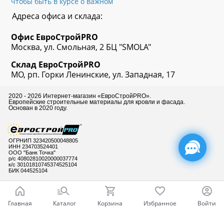
чтобы быть в курсе о важном
Адреса офиса и склада:
Офис
ЕвроСтрой
PRO
Москва, ул. Смольная, 2 БЦ "SMOLA"
Склад
ЕвроСтрой
PRO
МО, рп. Горки Ленинские, ул. Западная, 17
2020 - 2026 Интернет-магазин «ЕвроСтройPRO».
Европейские строительные материалы для кровли и фасада.
Основан в 2020 году.
ОГРНИП 323420500048805
ИНН 234703524401
ООО "Банк Точка"
р/с 40802810020000037774
к/с 30101810745374525104
БИК 044525104
Главная
Каталог
Корзина
Избранное
Войти
Готовы ответить