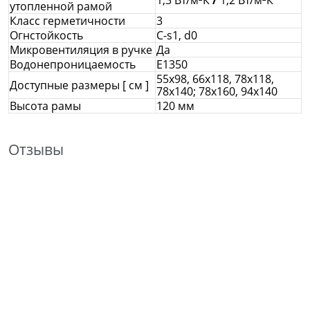
1,3 Вт/м²К
/
1,2 Вт/м²К
утопленной рамой
Класс герметичности
3
Огнстойкость
C-s1, d0
Микровентиляция в ручке
Да
Водонепроницаемость
E1350
55x98, 66x118, 78x118,
Доступные размеры [ см ]
78х140; 78х160, 94х140
Высота рамы
120 мм
Отзывы