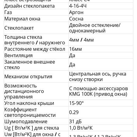
Дизайн стеклопакета
4-16-4Ч
Газ
Аргон
Материал окна
Сосна
Двойное остекление/
Стеклопакет
однокамерный
Толщина стекла
4мм
/
4мм
внутреннего
/
наружнего
Расстояние между стёкол
16мм
Вентиляция
Да
Закаленное внешнее
Да
стекло
Центральная ось, ручка
Механизм открытия
снизу створки
Возможность
С помощью аксессуаров
дистанционного
KMG 100K (привод окна)
управления
Угол наклона крыши
15-90°
Коэффициент
0.29
светопроницаемости
Шумоподавление
31 дБ
Ug [ Вт/м²K ] для стекла
1,0 Вт/м²К
Uw [Вт/м²K] для окна
/
с