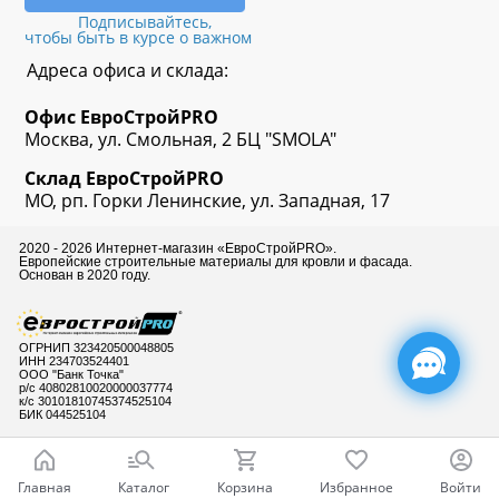
Подписывайтесь,
чтобы быть в курсе о важном
Адреса офиса и склада:
Офис
ЕвроСтрой
PRO
Москва, ул. Смольная, 2 БЦ "SMOLA"
Склад
ЕвроСтрой
PRO
МО, рп. Горки Ленинские, ул. Западная, 17
2020 - 2026 Интернет-магазин «ЕвроСтройPRO».
Европейские строительные материалы для кровли и фасада.
Основан в 2020 году.
ОГРНИП 323420500048805
ИНН 234703524401
ООО "Банк Точка"
р/с 40802810020000037774
к/с 30101810745374525104
БИК 044525104
Главная
Каталог
Корзина
Избранное
Войти