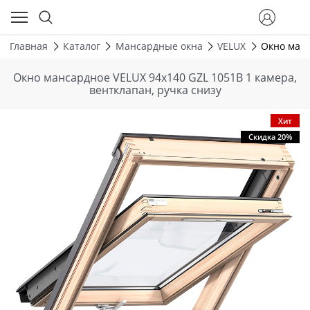
Главная
Каталог
Мансардные окна
VELUX
Окно манс
Окно мансардное VELUX 94х140 GZL 1051В 1 камера,
вентклапан, ручка снизу
Хит
Скидка 20%