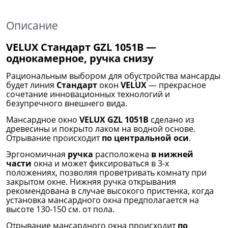
Описание
VELUX Стандарт GZL 1051B —
однокамерное, ручка снизу
Рациональным выбором для обустройства мансарды
будет линия
Стандарт
окон
VELUX
— прекрасное
сочетание инновационных технологий и
безупречного внешнего вида.
Мансардное окно
VELUX GZL 1051B
сделано из
древесины и покрыто лаком на водной основе.
Отрывание происходит
по центральной оси
.
Эргономичная
ручка
расположена
в нижней
части
окна и может фиксироваться в 3-х
положениях, позволяя проветривать комнату при
закрытом окне. Нижняя ручка открывания
рекомендована в случае высокого пристенка, когда
установка мансардного окна предполагается на
высоте 130-150 см. от пола.
Отрывание мансардного окна происходит
по