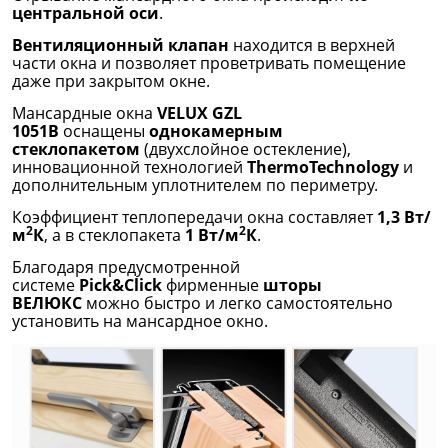
центральной оси
.
Вентиляционный клапан
находится в верхней
части окна и позволяет проветривать помещение
даже при закрытом окне.
Мансардные окна
VELUX GZL
1051B
оснащены
однокамерным
стеклопакетом
(двухслойное остекление),
инновационной технологией
ThermoTechnology
и
дополнительным уплотнителем по периметру.
Коэффициент теплопередачи окна составляет
1,3 Вт/
2
2
м
К
, а в стеклопакета
1 Вт/м
К
.
Благодаря предусмотренной
системе
Pick&Click
фирменные
шторы
ВЕЛЮКС
можно быстро и легко самостоятельно
установить на мансардное окно.