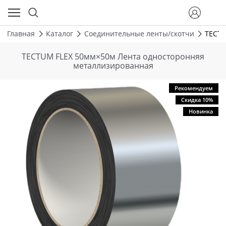
Главная
Каталог
Соединительные ленты/скотчи
TECTU
TECTUM FLEX 50мм×50м Лента односторонняя
металлизированная
Рекомендуем
Скидка 10%
Новинка