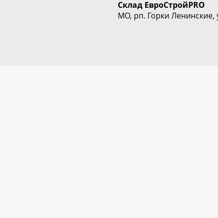
Склад
ЕвроСтрой
PRO
МО, рп. Горки Ленинские, 