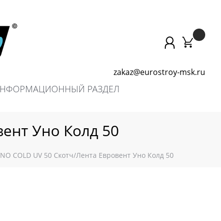
zakaz@eurostroy-msk.ru
НФОРМАЦИОННЫЙ РАЗДЕЛ
ент Уно Колд 50
O COLD UV 50 Скотч/Лента Евровент Уно Колд 50