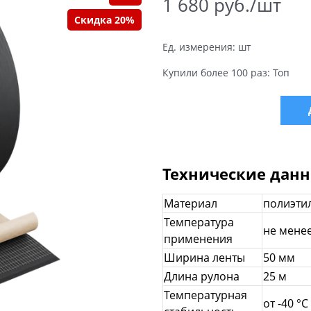
1 680
 руб./шт
Скидка 20%
Ед. измерения:
шт
Купили более 100 раз:
Топ
Технические дан
Материал
полиэтил
Температура
не менее
применения
Ширина ленты
50 мм
Длина рулона
25 м
Температурная
от -40 °C