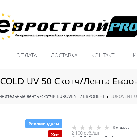
Н
ОПЛАТА
ДОСТАВКА
КОНТАКТЫ
И
OLD UV 50 Скотч/Лента Евров
инительные ленты/скотчи EUROVENT / ЕВРОВЕНТ
EUROVENT UN
Рекомендуем
0 отзывов
2 100
 руб./шт
Хит