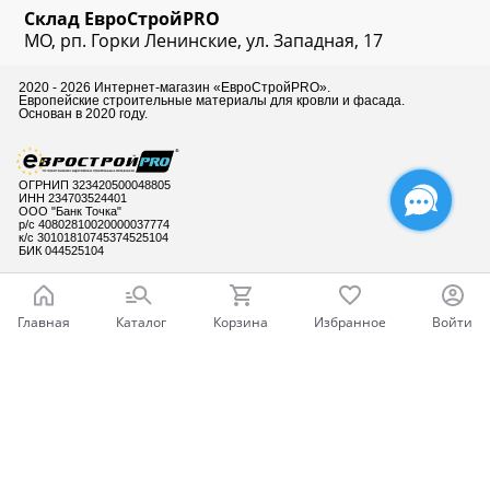
Склад
ЕвроСтрой
PRO
МО, рп. Горки Ленинские, ул. Западная, 17
2020 - 2026 Интернет-магазин «ЕвроСтройPRO».
Европейские строительные материалы для кровли и фасада.
Основан в 2020 году.
ОГРНИП 323420500048805
ИНН 234703524401
ООО "Банк Точка"
р/с 40802810020000037774
к/с 30101810745374525104
БИК 044525104
Главная
Каталог
Корзина
Избранное
Войти
Готовы ответить
на Ваши вопросы
Ваш город - Москва,
угадали?
ДА
НЕТ