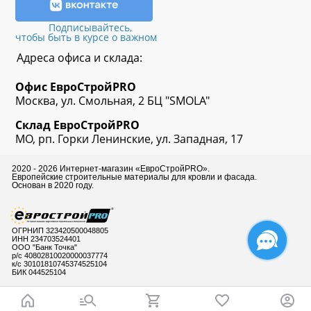
Подписывайтесь,
чтобы быть в курсе о важном
Адреса офиса и склада:
Офис
ЕвроСтрой
PRO
Москва, ул. Смольная, 2 БЦ "SMOLA"
Склад
ЕвроСтрой
PRO
МО, рп. Горки Ленинские, ул. Западная, 17
2020 - 2026 Интернет-магазин «ЕвроСтройPRO».
Европейские строительные материалы для кровли и фасада.
Основан в 2020 году.
ОГРНИП 323420500048805
ИНН 234703524401
ООО "Банк Точка"
р/с 40802810020000037774
к/с 30101810745374525104
БИК 044525104