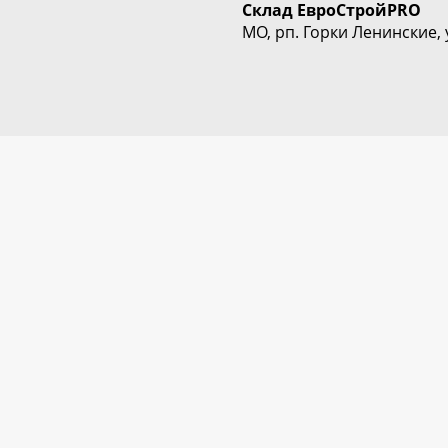
Склад
ЕвроСтрой
PRO
МО, рп. Горки Ленинские, 