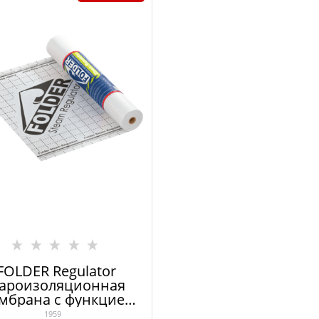
FOLDER Regulator
ароизоляционная
мбрана с функцией
ведения излишков
1959