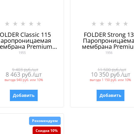
OLDER Classic 115
FOLDER Strong 13
аропроницаемая
Паропроницаем
ембрана Premium
мембрана Premi
класса с клеевой
класса с клеево
1955
1956
полосой
полосой
9 403
 руб./шт
11 500
 руб./шт
8 463
 руб./шт
10 350
 руб./шт
выгода
940 руб.
или
10%
выгода
1 150 руб.
или
10%
Добавить
Добавить
Рекомендуем
Скидка 10%