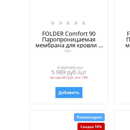
FOLDER Comfort 90
F
Паропроницаемая
П
мембрана для кровли и
м
фасада
1954
6 654
 руб./шт
5 989
 руб./шт
выгода
665 руб.
или
10%
Добавить
Рекомендуем
Скидка 10%