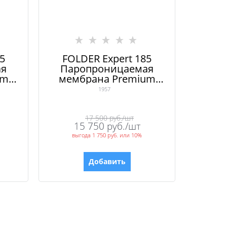
5
FOLDER Expert 185
ая
Паропроницаемая
um
мембрана Premium
й
класса с клеевой
1957
полосой
17 500
 руб./шт
15 750
 руб./шт
выгода
1 750 руб.
или
10%
Добавить