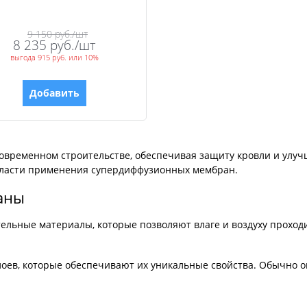
влаги
9 150
 руб./шт
8 235
 руб./шт
выгода
915 руб.
или
10%
Добавить
ременном строительстве, обеспечивая защиту кровли и улучш
бласти применения супердиффузионных мембран.
аны
льные материалы, которые позволяют влаге и воздуху проходи
лоев, которые обеспечивают их уникальные свойства. Обычно 