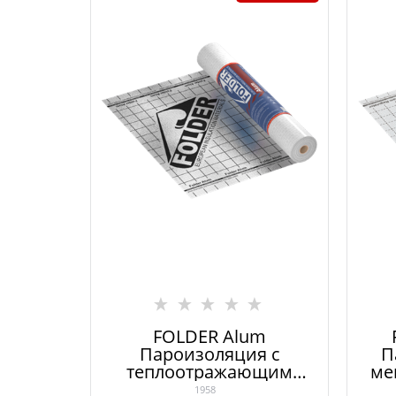
FOLDER Alum
Пароизоляция с
П
теплоотражающим
ме
эффектом
вы
1958