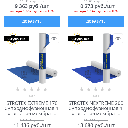
11 015
 руб./шт
11 415
 руб./шт
9 363
 руб./шт
10 273
 руб./шт
выгода
1 652 руб.
или
15%
выгода
1 142 руб.
или
10%
ДОБАВИТЬ
ДОБАВИТЬ
Скидка 11%
Скидка 10%
2052
2053
STROTEX EXTREME 170
STROTEX NEXTREME 200
Супердиффузионная 4-
Супердиффузионная 4-
х слойная мембрана
х слойная мембрана
для кровли и фасада
для кровли
12 850
 руб./шт
15 200
 руб./шт
11 436
 руб./шт
13 680
 руб./шт