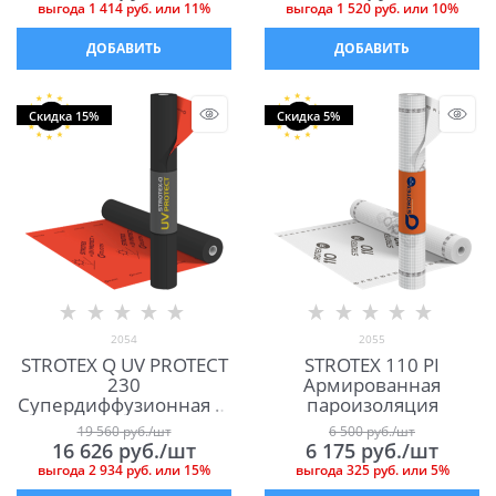
выгода
1 414 руб.
или
11%
выгода
1 520 руб.
или
10%
ДОБАВИТЬ
ДОБАВИТЬ
Скидка 15%
Скидка 5%
2054
2055
STROTEX Q UV PROTECT
STROTEX 110 PI
230
Армированная
Супердиффузионная 4-
пароизоляция
х слойная мембрана
19 560
 руб./шт
6 500
 руб./шт
для кровли
16 626
 руб./шт
6 175
 руб./шт
выгода
2 934 руб.
или
15%
выгода
325 руб.
или
5%