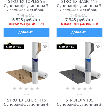
STROTEX TOPLES 95
STROTEX BASIC 115
Супердиффузионная 3-
Супердиффузионная 3-
х слойная мембрана
х слойная мембрана
для кровли и фасада
для кровли и фасада
7 498
 руб./шт
8 440
 руб./шт
6 523
 руб./шт
7 343
 руб./шт
выгода
975 руб.
или
13%
выгода
1 097 руб.
или
13%
ДОБАВИТЬ
ДОБАВИТЬ
Скидка 10%
Скидка 14%
2048
2049
STROTEX EXPERT 115
STROTEX V 135
Cупердиффузионная 4-
Супердиффузионная 3-