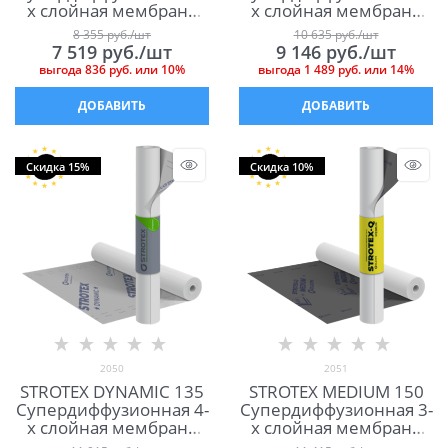
х слойная мембрана
х слойная мембрана
для кровли и фасада
для кровли и фасада
8 355
 руб./шт
10 635
 руб./шт
7 519
 руб./шт
9 146
 руб./шт
выгода
836 руб.
или
10%
выгода
1 489 руб.
или
14%
ДОБАВИТЬ
ДОБАВИТЬ
Скидка 15%
Скидка 10%
2050
2051
STROTEX DYNAMIC 135
STROTEX MEDIUM 150
Супердиффузионная 4-
Супердиффузионная 3-
х слойная мембрана
х слойная мембрана
для кровли и фасада
для кровли и фасада