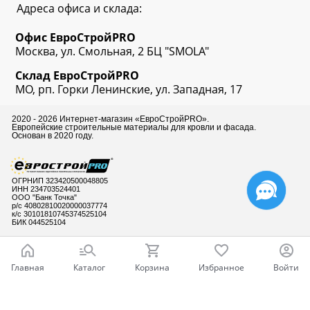
Адреса офиса и склада:
Офис
ЕвроСтрой
PRO
Москва, ул. Смольная, 2 БЦ "SMOLA"
Склад
ЕвроСтрой
PRO
МО, рп. Горки Ленинские, ул. Западная, 17
2020 - 2026 Интернет-магазин «ЕвроСтройPRO».
Европейские строительные материалы для кровли и фасада.
Основан в 2020 году.
ОГРНИП 323420500048805
ИНН 234703524401
ООО "Банк Точка"
р/с 40802810020000037774
к/с 30101810745374525104
БИК 044525104
Главная
Каталог
Корзина
Избранное
Войти
Готовы ответить
на Ваши вопросы