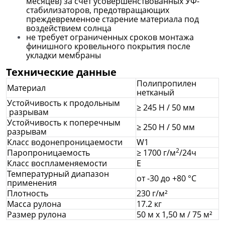
месяцев) за счет усовершенствованных УФ-
стабилизаторов, предотвращающих
преждевременное старение материала под
воздействием солнца
не требует ограниченных сроков монтажа
финишного кровельного покрытия после
укладки мембраны
Технические данные
Полипропилен
Материал
нетканый
Устойчивость к продольным
≥ 245 Н / 50 мм
разрывам
Устойчивость к поперечным
≥ 250 Н / 50 мм
разрывам
Класс водонепроницаемости
W1
2
Паропроницаемость
≥ 1700 г/м
/24ч
Класс воспламеняемости
Е
Температурный диапазон
от -30 до +80 °C
применения
Плотность
230 г/м²
Масса рулона
17.2 кг
Размер рулона
50 м x 1,50 м / 75 м²