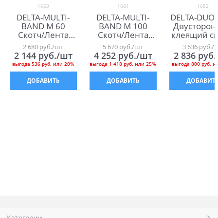
1653
1681
1682
DELTA-MULTI-
DELTA-MULTI-
DELTA-DUO 
BAND M 60
BAND M 100
Двусторон
Скотч/Лента
Скотч/Лента
клеящий ск
Дельта Мульти
Дельта Мульти
лента Дел
2 680
 руб./шт
5 670
 руб./шт
3 636
 руб./
Бэнд М 60
Бэнд М 100
Дуо Тэй
2 144
 руб./шт
4 252
 руб./шт
2 836
 руб
выгода
536 руб.
или
20%
выгода
1 418 руб.
или
25%
выгода
800 руб.
и
ДОБАВИТЬ
ДОБАВИТЬ
ДОБАВИТ
Категории