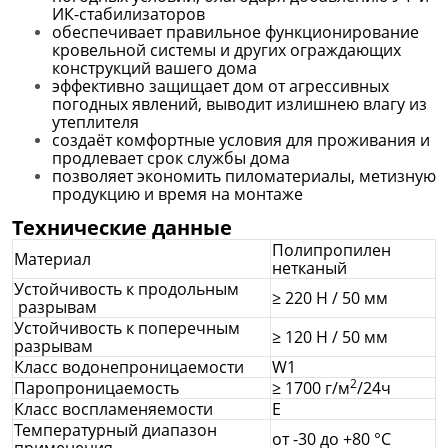
ИК-стабилизаторов
обеспечивает правильное функционирование
кровельной системы и других ограждающих
конструкций вашего дома
эффективно защищает дом от агрессивных
погодных явлений, выводит излишнею влагу из
утеплителя
создаёт комфортные условия для проживания и
продлевает срок службы дома
позволяет экономить пиломатериалы, метизную
продукцию и время на монтаже
Технические данные
Полипропилен
Материал
нетканый
Устойчивость к продольным
≥ 220 Н / 50 мм
разрывам
Устойчивость к поперечным
≥ 120 Н / 50 мм
разрывам
Класс водонепроницаемости
W1
2
Паропроницаемость
≥ 1700 г/м
/24ч
Класс воспламеняемости
Е
Температурный диапазон
от -30 до +80 °C
применения