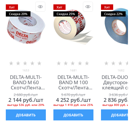
Хит
Хит
Хит
Скидка 20%
Скидка 25%
Скидка 22%
1653
1681
1682
DELTA-MULTI-
DELTA-MULTI-
DELTA-DUO 
BAND M 60
BAND M 100
Двусторон
Скотч/Лента
Скотч/Лента
клеящий ск
Дельта Мульти
Дельта Мульти
лента Дел
2 680
 руб./шт
5 670
 руб./шт
3 636
 руб./
Бэнд М 60
Бэнд М 100
Дуо Тэй
2 144
 руб./шт
4 252
 руб./шт
2 836
 руб
выгода
536 руб.
или
20%
выгода
1 418 руб.
или
25%
выгода
800 руб.
и
ДОБАВИТЬ
ДОБАВИТЬ
ДОБАВИТ