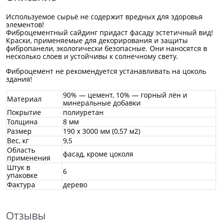
Используемое сырьё не содержит вредных для здоровья
элементов!
Фиброцементный сайдинг придаст фасаду эстетичный вид!
Краски, применяемые для декорирования и защиты
фибропанели, экологически безопасные. Они наносятся в
несколько слоев и устойчивы к солнечному свету.
Фиброцемент не рекомендуется устанавливать на цоколь
здания!
90% — цемент, 10% — горный лён и
Материал
минеральные добавки
Покрытие
полиуретан
Толщина
8 мм
Размер
190 х 3000 мм
(0,57 м2)
Вес, кг
9,5
Область
фасад, кроме цоколя
применения
Штук в
6
упаковке
Фактура
дерево
Отзывы