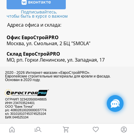
Подписывайтесь,
чтобы быть в курсе о важном
Адреса офиса и склада:
Офис
ЕвроСтрой
PRO
Москва, ул. Смольная, 2 БЦ "SMOLA"
Склад
ЕвроСтрой
PRO
МО, рп. Горки Ленинские, ул. Западная, 17
2020 - 2026 Интернет-магазин «ЕвроСтройPRO».
Европейские строительные материалы для кровли и фасада.
Основан в 2020 году.
ОГРНИП 323420500048805
ИНН 234703524401
ООО "Банк Точка"
р/с 40802810020000037774
к/с 30101810745374525104
БИК 044525104