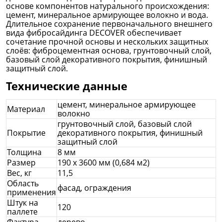
основе компонентов натурального происхождения:
цемент, минеральное армирующее волокно и вода.
Длительное сохранение первоначального внешнего
вида фибросайдинга DECOVER обеспечивает
сочетание прочной основы и нескольких защитных
слоёв: фиброцементная основа, грунтовочный слой,
базовый слой декоративного покрытия, финишный
защитный слой.
Технические данные
цемент, минеральное армирующее
Материал
волокно
грунтовочный слой, базовый слой
Покрытие
декоративного покрытия, финишный
защитный слой
Толщина
8 мм
Размер
190 х 3600 мм
(0,684 м2)
Вес, кг
11,5
Область
фасад, ограждения
применения
Штук на
120
паллете
Фактура
дерево