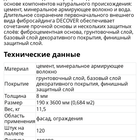
основе компонентов натурального происхождения:
цемент, минеральное армирующее волокно и вода.
Длительное сохранение первоначального внешнего
вида фибросайдинга DECOVER обеспечивает
сочетание прочной основы и нескольких защитных
слоёв: фиброцементная основа, грунтовочный слой,
базовый слой декоративного покрытия, финишный
защитный слой.
Технические данные
цемент, минеральное армирующее
Материал
волокно
грунтовочный слой, базовый слой
Покрытие
декоративного покрытия, финишный
защитный слой
Толщина
8 мм
Размер
190 х 3600 мм
(0,684 м2)
Вес, кг
11,5
Область
фасад, ограждения
применения
Штук на
120
паллете
Фактура
дерево