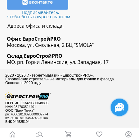
Подписывайтесь,
чтобы быть в курсе о важном
Адреса офиса и склада:
Офис
ЕвроСтрой
PRO
Москва, ул. Смольная, 2 БЦ "SMOLA"
Склад
ЕвроСтрой
PRO
МО, рп. Горки Ленинские, ул. Западная, 17
2020 - 2026 Интернет-магазин «ЕвроСтройPRO».
Европейские строительные материалы для кровли и фасада.
Основан в 2020 году.
ОГРНИП 323420500048805
ИНН 234703524401
ООО "Банк Точка"
р/с 40802810020000037774
к/с 30101810745374525104
БИК 044525104