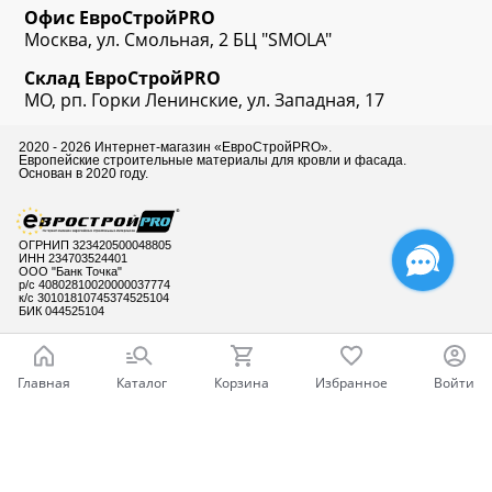
Офис
ЕвроСтрой
PRO
Москва, ул. Смольная, 2 БЦ "SMOLA"
Склад
ЕвроСтрой
PRO
МО, рп. Горки Ленинские, ул. Западная, 17
2020 - 2026 Интернет-магазин «ЕвроСтройPRO».
Европейские строительные материалы для кровли и фасада.
Основан в 2020 году.
ОГРНИП 323420500048805
ИНН 234703524401
ООО "Банк Точка"
р/с 40802810020000037774
к/с 30101810745374525104
БИК 044525104
Главная
Каталог
Корзина
Избранное
Войти
Готовы ответить
на Ваши вопросы
Ваш город - Москва,
угадали?