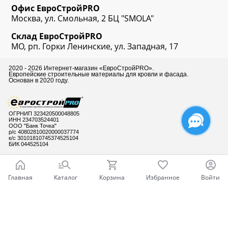
Офис
ЕвроСтрой
PRO
Москва, ул. Смольная, 2 БЦ "SMOLA"
Склад
ЕвроСтрой
PRO
МО, рп. Горки Ленинские, ул. Западная, 17
2020 - 2026 Интернет-магазин «ЕвроСтройPRO».
Европейские строительные материалы для кровли и фасада.
Основан в 2020 году.
ОГРНИП 323420500048805
ИНН 234703524401
ООО "Банк Точка"
р/с 40802810020000037774
к/с 30101810745374525104
БИК 044525104
Главная
Каталог
Корзина
Избранное
Войти
Готовы ответить
на Ваши вопросы
Ваш город - Москва,
угадали?