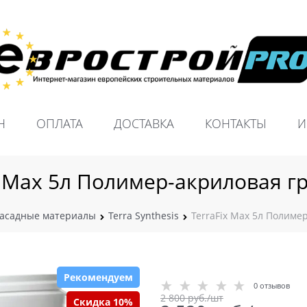
Н
ОПЛАТА
ДОСТАВКА
КОНТАКТЫ
И
x Max 5л Полимер-акриловая г
асадные материалы
Terra Synthesis
TerraFix Max 5л Полиме
Рекомендуем
0 отзывов
2 800
 руб./шт
Скидка 10%