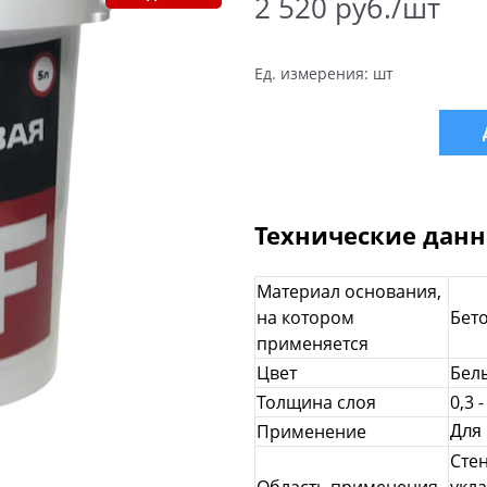
2 520
 руб./шт
Ед. измерения:
шт
Технические дан
Материал основания,
на котором
Бето
применяется
Цвет
Бел
Толщина слоя
0,3 
Применение
Для
Сте