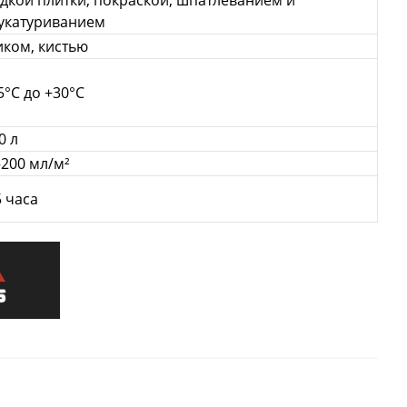
адкой плитки, покраской, шпатлеванием и
укатуриванием
иком, кистью
5°C до +30°C
0 л
–200 мл/м²
5 часа