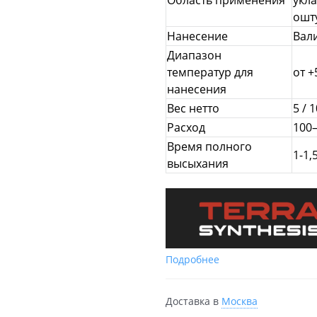
Область применения
укл
ошт
Нанесение
Вал
Диапазон
температур для
от +
нанесения
Вес нетто
5 / 1
Расход
100
Время полного
1-1,
высыхания
Подробнее
Доставка в
Москва