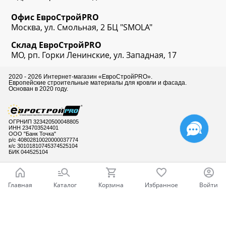
Офис
ЕвроСтрой
PRO
Москва, ул. Смольная, 2 БЦ "SMOLA"
Склад
ЕвроСтрой
PRO
МО, рп. Горки Ленинские, ул. Западная, 17
2020 - 2026 Интернет-магазин «ЕвроСтройPRO».
Европейские строительные материалы для кровли и фасада.
Основан в 2020 году.
ОГРНИП 323420500048805
ИНН 234703524401
ООО "Банк Точка"
р/с 40802810020000037774
к/с 30101810745374525104
БИК 044525104
Главная
Каталог
Корзина
Избранное
Войти
Готовы ответить
на Ваши вопросы
Ваш город - Москва,