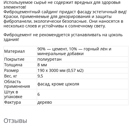
Используемое сырьё не содержит вредных для здоровья
элементов!
Фиброцементный сайдинг придаст фасаду эстетичный вид!
Краски, применяемые для декорирования и защиты
фибропанели, экологически безопасные. Они наносятся в
несколько слоев и устойчивы к солнечному свету.
Фиброцемент не рекомендуется устанавливать на цоколь
здания!
90% — цемент, 10% — горный лён и
Материал
минеральные добавки
Покрытие
полиуретан
Толщина
8 мм
Размер
190 х 3000 мм
(0,57 м2)
Вес, кг
9,5
Область
фасад, кроме цоколя
применения
Штук в
6
упаковке
Фактура
дерево
Отзывы