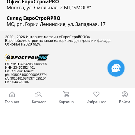
Офис
ЕвроСтрой
PRO
Москва, ул. Смольная, 2 БЦ "SMOLA"
Склад
ЕвроСтрой
PRO
МО, рп. Горки Ленинские, ул. Западная, 17
2020 - 2026 Интернет-магазин «ЕвроСтройPRO».
Европейские строительные материалы для кровли и фасада.
Основан в 2020 году.
ОГРНИП 323420500048805
ИНН 234703524401
ООО "Банк Точка"
р/с 40802810020000037774
к/с 30101810745374525104
БИК 044525104
Главная
Каталог
Корзина
Избранное
Войти
Готовы ответить
на Ваши вопросы
Ваш город - Москва,
угадали?