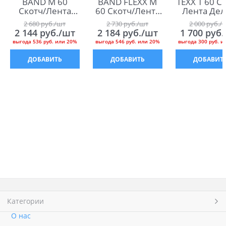
BAND M 60
BAND FLEXX М
TEXX Т 60 С
Скотч/Лента
60 Скотч/Лента
Лента Дел
Дельта Мульти
Дельта Мульти
Мульти Тэ
2 680
 руб./шт
2 730
 руб./шт
2 000
 руб./
Бэнд М 60
Бэнд Флекс М 60
60
2 144
 руб./шт
2 184
 руб./шт
1 700
 руб
выгода
536 руб.
или
20%
выгода
546 руб.
или
20%
выгода
300 руб.
и
ДОБАВИТЬ
ДОБАВИТЬ
ДОБАВИТ
Категории
О нас