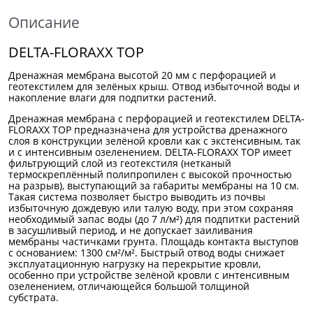
Описание
DELTA-FLORAXX TOP
Дренажная мембрана высотой 20 мм с перфорацией и
геотекстилем для зелёных крыш. Отвод избыточной воды и
накопление влаги для подпитки растений.
Дренажная мембрана с перфорацией и геотекстилем DELTA-
FLORAXX ТОР предназначена для устройства дренажного
слоя в конструкции зелёной кровли как с экстенсивным, так
и с интенсивным озеленением. DELTA-FLORAXX TOP имеет
фильтрующий слой из геотекстиля (нетканый
термоскреплённый полипропилен с высокой прочностью
на разрыв), выступающий за габариты мембраны на 10 см.
Такая система позволяет быстро выводить из почвы
избыточную дождевую или талую воду, при этом сохраняя
необходимый запас воды (до 7 л/м²) для подпитки растений
в засушливый период, и не допускает заиливания
мембраны частичками грунта. Площадь контакта выступов
с основанием: 1300 см²/м². Быстрый отвод воды снижает
эксплуатационную нагрузку на перекрытие кровли,
особенно при устройстве зелёной кровли с интенсивным
озеленением, отличающейся большой толщиной
субстрата.