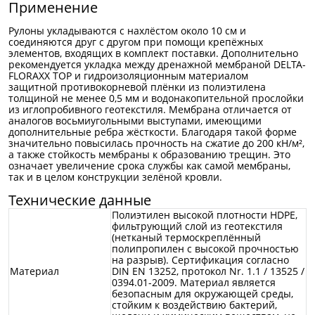
Применение
Рулоны укладываются с нахлёстом около 10 см и
соединяются друг с другом при помощи крепёжных
элементов, входящих в комплект поставки. Дополнительно
рекомендуется укладка между дренажной мембраной DELTA-
FLORAXX ТОР и гидроизоляционным материалом
защитной противокорневой плёнки из полиэтилена
толщиной не менее 0,5 мм и водонакопительной прослойки
из иглопробивного геотекстиля. Мембрана отличается от
аналогов восьмиугольными выступами, имеющими
дополнительные ребра жёсткости. Благодаря такой форме
значительно повысилась прочность на сжатие до 200 кН/м²,
а также стойкость мембраны к образованию трещин. Это
означает увеличение срока службы как самой мембраны,
так и в целом конструкции зелёной кровли.
Технические данные
Полиэтилен высокой плотности HDPE,
фильтрующий слой из геотекстиля
(нетканый термоскреплённый
полипропилен с высокой прочностью
на разрыв). Сертификация согласно
Материал
DIN EN 13252, протокол Nr. 1.1 / 13525 /
0394.01-2009. Материал является
безопасным для окружающей среды,
стойким к воздействию бактерий,