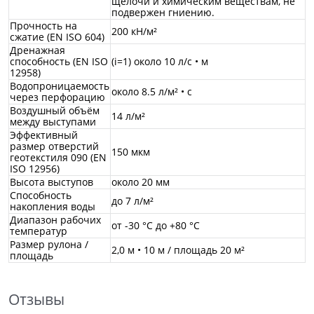
щелочи и химическим веществам, не
подвержен гниению.
Прочность на
200 кН/м²
сжатие (EN ISO 604)
Дренажная
способность (EN ISO
(i=1) около 10 л/с • м
12958)
Водопроницаемость
около 8.5 л/м² • с
через перфорацию
Воздушный объём
14 л/м²
между выступами
Эффективный
размер отверстий
150 мкм
геотекстиля 090 (EN
ISO 12956)
Высота выступов
около 20 мм
Способность
до 7 л/м²
накопления воды
Диапазон рабочих
от -30 °C до +80 °C
температур
Размер рулона /
2,0 м • 10 м / площадь 20 м²
площадь
Отзывы