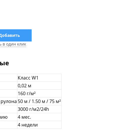
Добавить
ь в один клик
ные
Класс W1
0,02 м
160 г/м²
 рулона
50 м / 1.50 м / 75 м²
3000 г/м2/24h
нию
4 мес.
4 недели