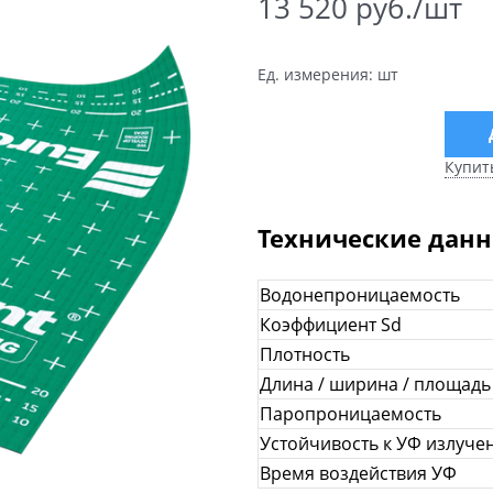
13 520
 руб./шт
Ед. измерения:
шт
Купит
Технические дан
Водонепроницаемость
Коэффициент Sd
Плотность
Длина / ширина / площадь
Паропроницаемость
Устойчивость к УФ излуче
Время воздействия УФ