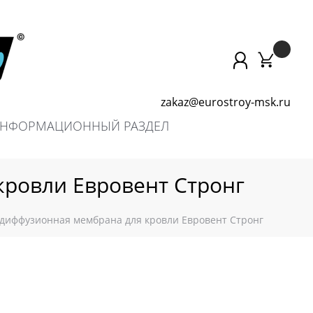
zakaz@eurostroy-msk.ru
НФОРМАЦИОННЫЙ РАЗДЕЛ
кровли Евровент Стронг
диффузионная мембрана для кровли Евровент Стронг